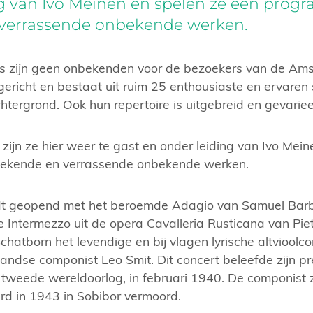
g van Ivo Meinen en spelen ze een prog
verrassende onbekende werken.
rs zijn geen onbekenden voor de bezoekers van de Ams
ericht en bestaat uit ruim 25 enthousiaste en ervaren s
htergrond. Ook hun repertoire is uitgebreid en gevariee
ijn ze hier weer te gast en onder leiding van Ivo Mein
ekende en verrassende onbekende werken.
dt geopend met het beroemde Adagio van Samuel Barbe
 Intermezzo uit de opera Cavalleria Rusticana van Pi
chatborn het levendige en bij vlagen lyrische altvioolc
ndse componist Leo Smit. Dit concert beleefde zijn pr
 tweede wereldoorlog, in februari 1940. De componist z
erd in 1943 in Sobibor vermoord.