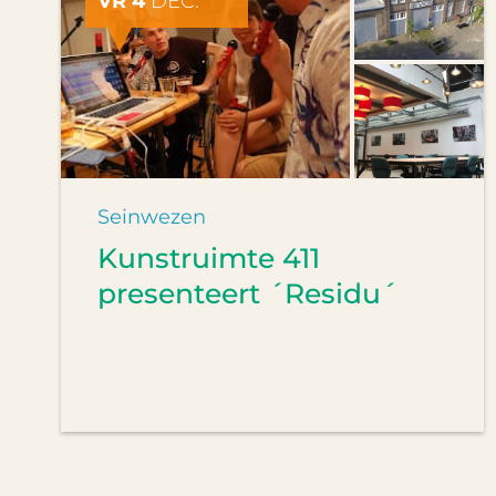
VR 4
DEC.
Seinwezen
Kunstruimte 411
presenteert ´Residu´