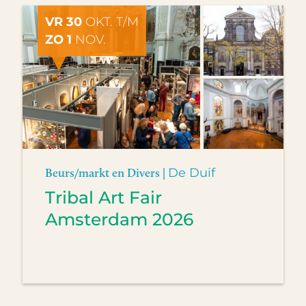
VR 30
OKT. T/M
ZO 1
NOV.
Beurs/markt en Divers |
De Duif
Tribal Art Fair
Amsterdam 2026