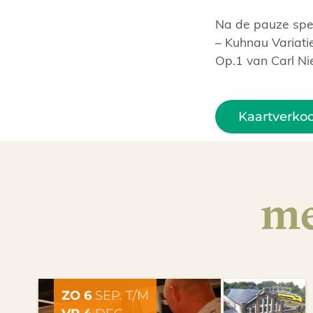
Na de pauze spel
– Kuhnau Variatie
Op.1 van Carl Ni
Kaartverko
me
ZO 6
SEP. T/M