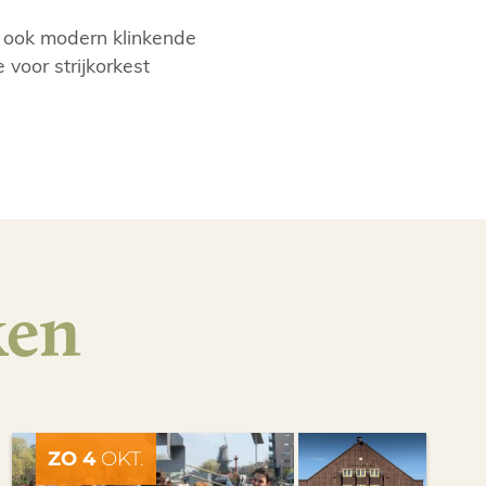
e ook modern klinkende
 voor strijkorkest
ken
ZO 4
OKT.