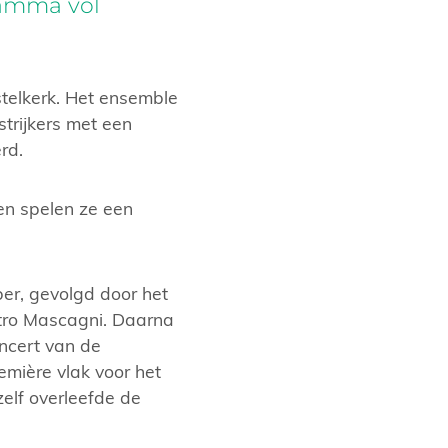
ramma vol
telkerk. Het ensemble
trijkers met een
rd.
en spelen ze een
r, gevolgd door het
etro Mascagni. Daarna
oncert van de
emière vlak voor het
elf overleefde de