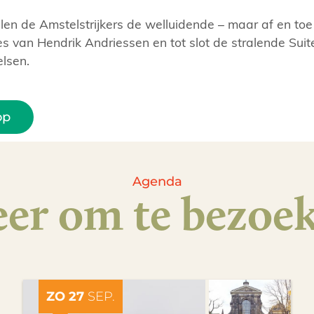
en de Amstelstrijkers de welluidende – maar af en to
s van Hendrik Andriessen en tot slot de stralende Suite
elsen.
op
Agenda
er om te bezoe
ZO 27
SEP.