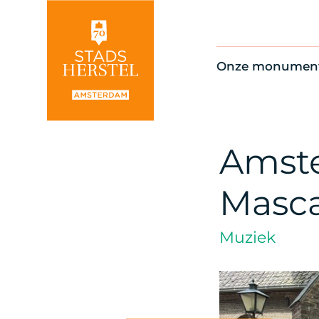
Onze monumen
Alle monument
Restauratienie
Op de kaart
Amste
Thema’s
Masca
Muziek