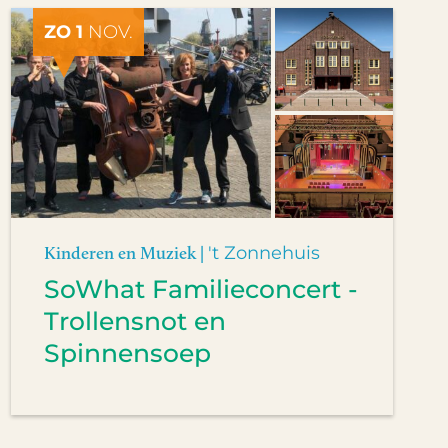
ZO 1
NOV.
Kinderen en Muziek |
't Zonnehuis
SoWhat Familieconcert -
Trollensnot en
Spinnensoep