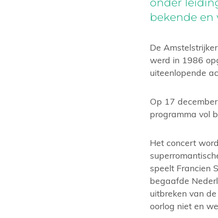
onder leidin
bekende en 
De Amstelstrijke
werd in 1986 opg
uiteenlopende ac
Op 17 december z
programma vol b
Het concert wor
superromantische
speelt Francien S
begaafde Nederla
uitbreken van de
oorlog niet en w