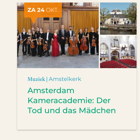
ZA 24
OKT.
Muziek |
Amstelkerk
Amsterdam
Kameracademie: Der
Tod und das Mädchen