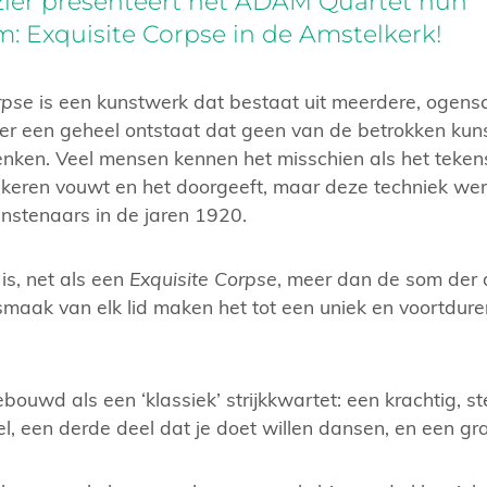
zier presenteert het ADAM Quartet hun
 Exquisite Corpse in de Amstelkerk!
rpse
is een kunstwerk dat bestaat uit meerdere, ogensch
er een geheel ontstaat dat geen van de betrokken kuns
ken. Veel mensen kennen het misschien als het tekens
keren vouwt en het doorgeeft, maar deze techniek wer
unstenaars in de jaren 1920.
 is, net als een
Exquisite Corpse
, meer dan de som der d
e smaak van elk lid maken het tot een uniek en voortdu
bouwd als een ‘klassiek’ strijkkwartet: een krachtig, ste
l, een derde deel dat je doet willen dansen, en een gra