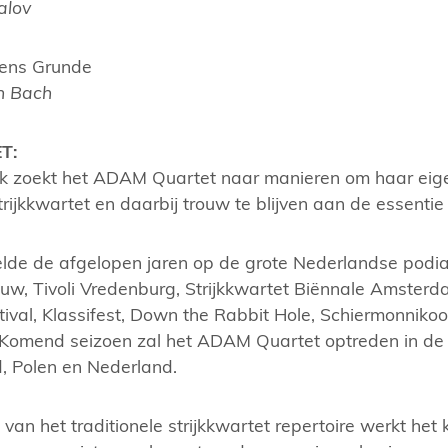
alov
ens Grunde
n Bach
T:
lik zoekt het ADAM Quartet naar manieren om haar eigen
trijkkwartet en daarbij trouw te blijven aan de essentie
lde de afgelopen jaren op de grote Nederlandse podia 
w, Tivoli Vredenburg, Strijkkwartet Biënnale Amsterda
estival, Klassifest, Down the Rabbit Hole, Schiermonnikoo
l. Komend seizoen zal het ADAM Quartet optreden in de
d, Polen en Nederland.
 van het traditionele strijkkwartet repertoire werkt he