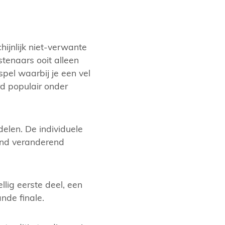
ijnlijk niet-verwante
tenaars ooit alleen
pel waarbij je een vel
d populair onder
elen. De individuele
rend veranderend
llig eerste deel, een
nde finale.