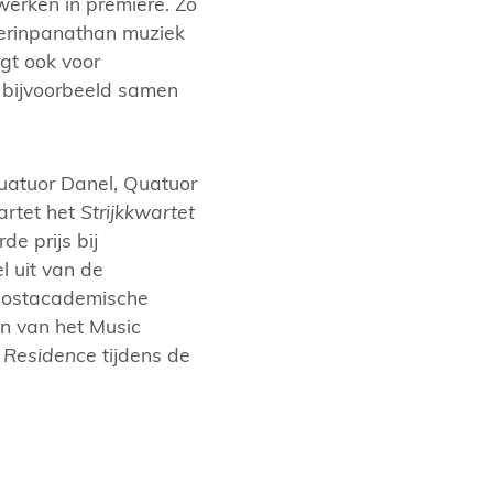
erken in première. Zo
erinpanathan muziek
gt ook voor
j bijvoorbeeld samen
uatuor Danel, Quatuor
artet het
Strijkkwartet
e prijs bij
l uit van de
 postacademische
en van het Music
n Residence
tijdens de