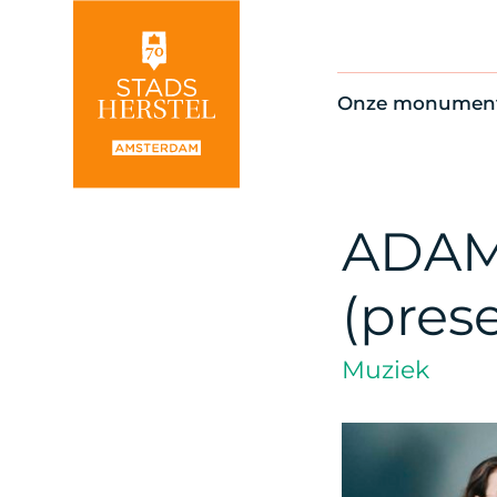
Onze monumen
Alle monument
Restauratienie
Op de kaart
ADAM 
Thema’s
(pres
Muziek