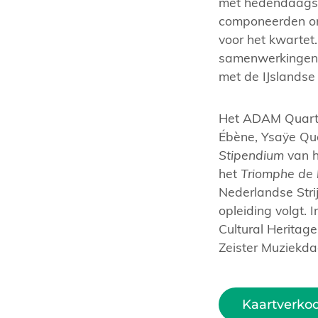
met hedendaagse
componeerden on
voor het kwartet
samenwerkingen m
met de IJslandse
Het ADAM Quarte
Ébène, Ysaÿe Qua
Stipendium
van h
het
Triomphe de 
Nederlandse Str
opleiding volgt. 
Cultural Heritage
Zeister Muziekda
Kaartverko