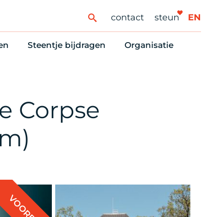
contact
steun
EN
en
Steentje bijdragen
Organisatie
ren
ingaanbod
Steun Vondelkerk!
Ons oprichtingsverh
es
htlijst voor woningzoekenden
Tien manieren om te helpen
Stadsherstel nu
dering
rijfsruimten
Onze Vrienden
Onze Vrijwilligers
te Corpse
erhoudsmeldingen en huurvragen
Vriendennieuws
Werken bij
Schenken, nalaten en ANBI
Nieuws en publicatie
um)
6 redenen om mee te doen
Stadsherstel Winkelt
VOORBIJ