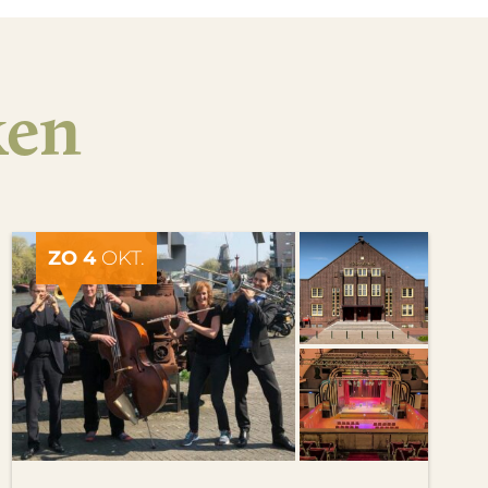
ken
ZO 4
OKT.