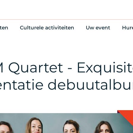
ten
Culturele activiteiten
Uw event
Hur
en
Cultuuragenda
Zelf iets organise
Won
uws
70 jaar activiteiten
Bijzondere Locati
Wac
Monumentenroutes
Congres en verga
Bed
Quartet - Exquisi
Voor Vrienden
Diner en receptie
Ond
Online activiteiten
Cultuur
entatie debuutalb
Trouwen