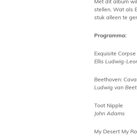
Met dit album wil
stellen. Wat als
stuk alleen te ge
Programma:
Exquisite Corpse
Ellis Ludwig-Leo
Beethoven: Cavat
Ludwig van Bee
Toot Nipple
John Adams
My Desert My R