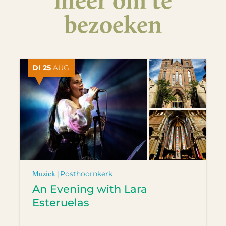
bezoeken
DI 25
AUG.
Muziek |
Posthoornkerk
An Evening with Lara
Esteruelas