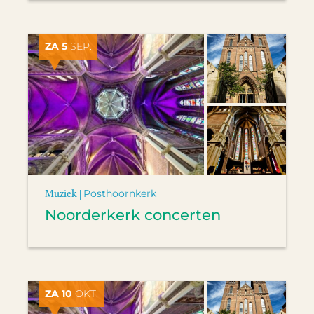
ZA 5
SEP.
Muziek |
Posthoornkerk
Noorderkerk concerten
ZA 10
OKT.