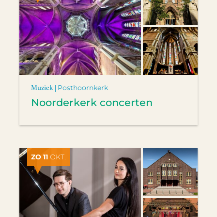
Muziek |
Posthoornkerk
Noorderkerk concerten
ZO 11
OKT.