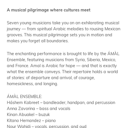
A musical pilgrimage where cultures meet
Seven young musicians take you on an exhilarating musical
journey — from spiritual Arabic melodies to rousing Mexican
grooves. This musical pilgrimage sets you in motion and
makes you forget all boundaries.
The enchanting performance is brought to life by the ÁMÀL
Ensemble, featuring musicians from Syria, Siberia, Mexico,
and France. Amal is Arabic for hope — and that is exactly
what the ensemble conveys. Their repertoire holds a world
of stories: of departure and arrival, of courage,
homesickness, and longing.
ÁMÀL ENSEMBLE:
Háshem Kabreet – bandleader, handpan, and percussion
Anna Zavorina – bass and vocals
Kinan Abuakel – buzuk
Kitano Hernandez – piano
Nour Wahidi – vocals, percussion, and oud