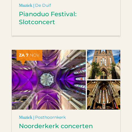
Muziek |
De Duif
Pianoduo Festival:
Slotconcert
ZA 7
NOV.
Muziek |
Posthoornkerk
Noorderkerk concerten