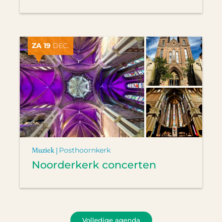
ZA 19
DEC.
Muziek |
Posthoornkerk
Noorderkerk concerten
Volledige agenda