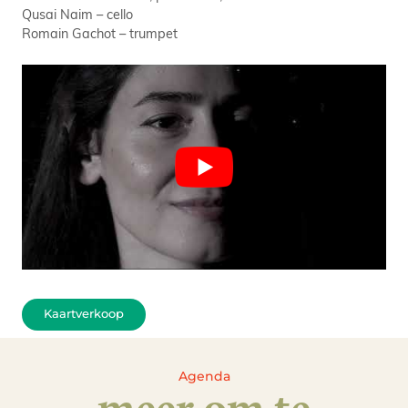
Qusai Naim – cello
Romain Gachot – trumpet
Kaartverkoop
Agenda
meer om te