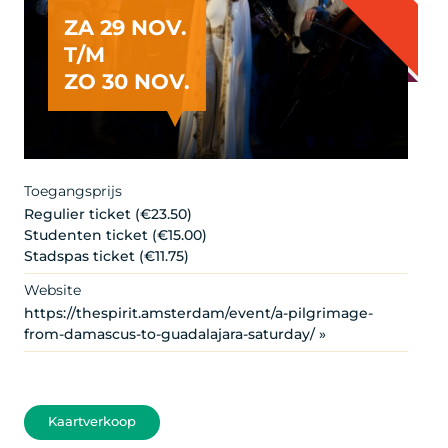
ZA 29 NOV.
T/M
ZO 30 NOV.
Toegangsprijs
Regulier ticket (€23.50)
Studenten ticket (€15.00)
Stadspas ticket (€11.75)
Website
https://thespirit.amsterdam/event/a-pilgrimage-
from-damascus-to-guadalajara-saturday/ »
Kaartverkoop