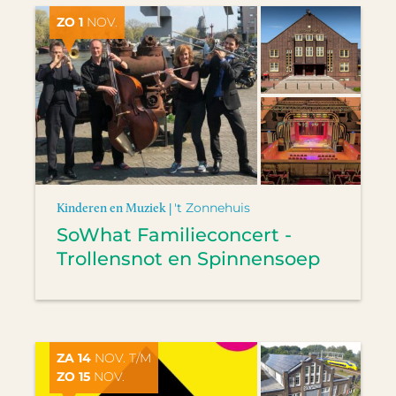
ZO 1
NOV.
Kinderen en Muziek |
't Zonnehuis
SoWhat Familieconcert -
Trollensnot en Spinnensoep
ZA 14
NOV. T/M
ZO 15
NOV.