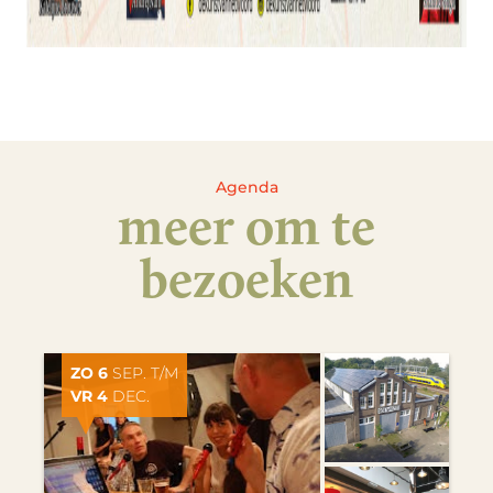
Agenda
meer om te
bezoeken
ZO 6
SEP. T/M
VR 4
DEC.