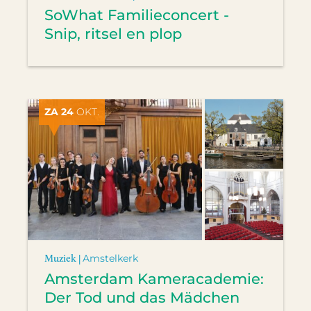
SoWhat Familieconcert -
Snip, ritsel en plop
ZA 24
OKT.
Muziek |
Amstelkerk
Amsterdam Kameracademie:
Der Tod und das Mädchen