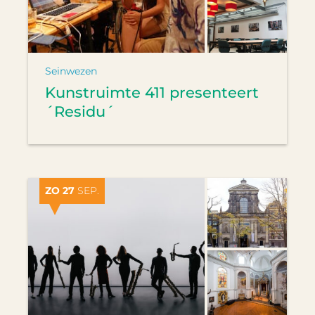
Seinwezen
Kunstruimte 411 presenteert
´Residu´
ZO 27
SEP.