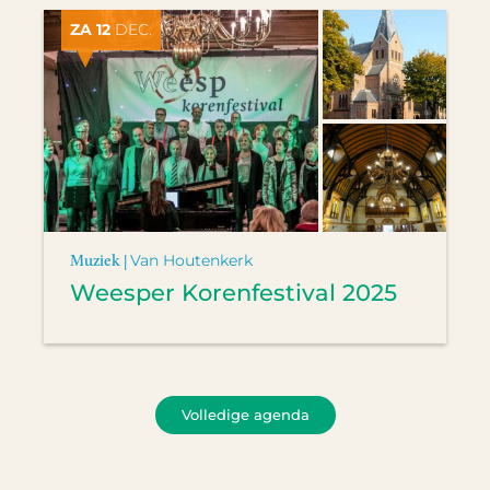
ZA 12
DEC.
Muziek |
Van Houtenkerk
Weesper Korenfestival 2025
Volledige agenda