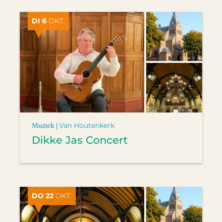
DI 6
OKT.
Muziek |
Van Houtenkerk
Dikke Jas Concert
DO 22
OKT.