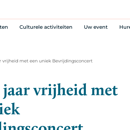
ten
Culturele activiteiten
Uw event
Hur
en
Cultuuragenda
Zelf iets organise
Won
uws
70 jaar activiteiten
Bijzondere Locati
Wac
Monumentenroutes
Congres en verga
Bed
ar vrijheid met een uniek Bevrijdingsconcert
Voor Vrienden
Diner en receptie
Ond
Online activiteiten
Cultuur
 jaar vrijheid met
Trouwen
iek
dingsconcert