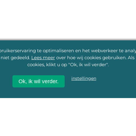
uikerservaring te optimaliseren en het webverkeer te analys
niet gedeeld.
Lees meer
over hoe wij cookies gebruiken. Al
cookies, klikt u op "Ok, ik wil verder".
instellingen
Ok, ik wil verder.