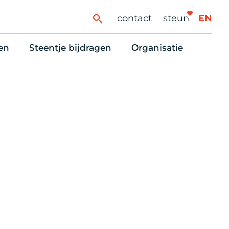
contact
steun
EN
en
Steentje bijdragen
Organisatie
ren
ingaanbod
Steun Vondelkerk!
Ons oprichtingsverh
es
htlijst voor woningzoekenden
Tien manieren om te helpen
Stadsherstel nu
dering
rijfsruimten
Onze Vrienden
Onze Vrijwilligers
erhoudsmeldingen en huurvragen
Vriendennieuws
Werken bij
Schenken, nalaten en ANBI
Nieuws en publicatie
6 redenen om mee te doen
Stadsherstel Winkelt