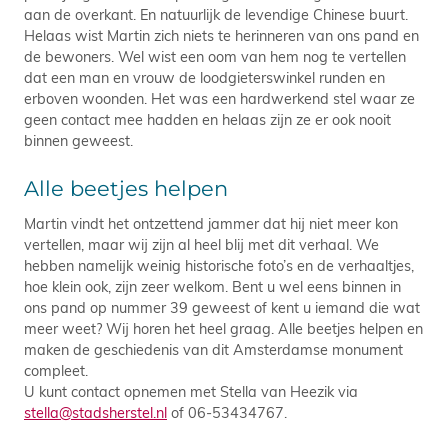
aan de overkant. En natuurlijk de levendige Chinese buurt.
Helaas wist Martin zich niets te herinneren van ons pand en
de bewoners. Wel wist een oom van hem nog te vertellen
dat een man en vrouw de loodgieterswinkel runden en
erboven woonden. Het was een hardwerkend stel waar ze
geen contact mee hadden en helaas zijn ze er ook nooit
binnen geweest.
Alle beetjes helpen
Martin vindt het ontzettend jammer dat hij niet meer kon
vertellen, maar wij zijn al heel blij met dit verhaal. We
hebben namelijk weinig historische foto’s en de verhaaltjes,
hoe klein ook, zijn zeer welkom. Bent u wel eens binnen in
ons pand op nummer 39 geweest of kent u iemand die wat
meer weet? Wij horen het heel graag. Alle beetjes helpen en
maken de geschiedenis van dit Amsterdamse monument
compleet.
U kunt contact opnemen met Stella van Heezik via
stella@stadsherstel.nl
of 06-53434767.