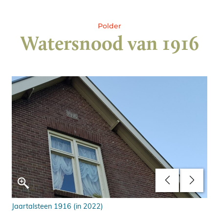
Polder
Watersnood van 1916
Jaartalsteen 1916 (in 2022)
20e