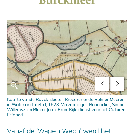
Kaarte vande Buyck-slooter, Broecker ende Belmer Meeren
Bro
in Waterland, detail, 1628. Vervaardiger: Boonacker, Simon
ach
Willemsz. en Blaeu, Joan. Bron: Rijksdienst voor het Cultureel
Am
Erfgoed
Vanaf de ‘Wagen Wech’ werd het