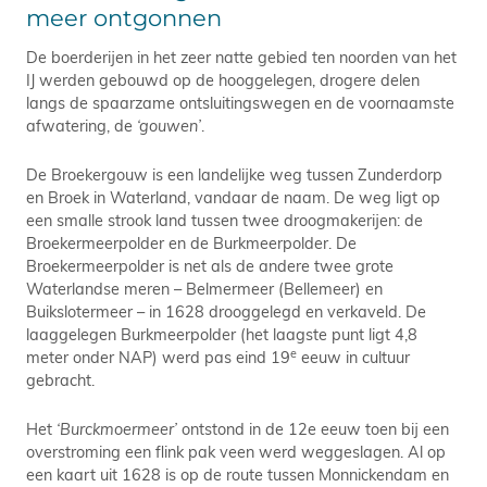
meer ontgonnen
De boerderijen in het zeer natte gebied ten noorden van het
IJ werden gebouwd op de hooggelegen, drogere delen
langs de spaarzame ontsluitingswegen en de voornaamste
afwatering, de
‘gouwen’
.
De Broekergouw is een landelijke weg tussen Zunderdorp
en Broek in Waterland, vandaar de naam. De weg ligt op
een smalle strook land tussen twee droogmakerijen: de
Broekermeerpolder en de Burkmeerpolder. De
Broekermeerpolder is net als de andere twee grote
Waterlandse meren – Belmermeer (Bellemeer) en
Buikslotermeer – in 1628 drooggelegd en verkaveld. De
laaggelegen Burkmeerpolder (het laagste punt ligt 4,8
e
meter onder NAP) werd pas eind 19
eeuw in cultuur
gebracht.
Het
‘Burckmoermeer’
ontstond in de 12e eeuw toen bij een
overstroming een flink pak veen werd weggeslagen. Al op
een kaart uit 1628 is op de route tussen Monnickendam en