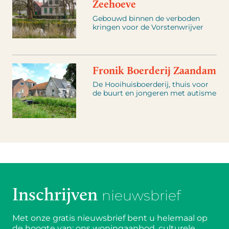
Zeehoeve
Gebouwd binnen de verboden
kringen voor de Vorstenwrijver
Fronik Boerderij Zaandam
De Hooihuisboerderij, thuis voor
de buurt en jongeren met autisme
Inschrijven
nieuwsbrief
Met onze gratis nieuwsbrief bent u helemaal op
de hoogte van: ons woningaanbod, culturele