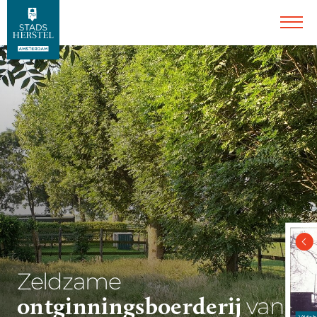
Zeldzame
ontginningsboerderij
van