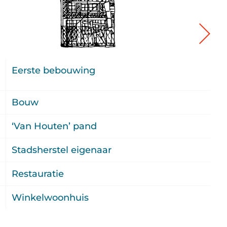
.
Eerste bebouwing
0
7
Bouw
0
‘Van Houten’ pand
2
Stadsherstel eigenaar
6
Restauratie
u
Winkelwoonhuis