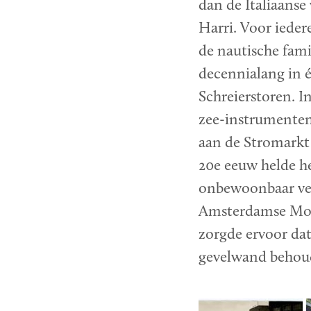
dan de Italiaanse
Harri. Voor iedere
de nautische famil
decennialang in
Schreierstoren. I
zee-instrumenten
aan de Stromarkt 
20e eeuw helde he
onbewoonbaar ver
Amsterdamse Mo
zorgde ervoor dat
gevelwand behoud