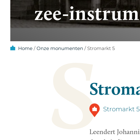
zee-instru
S
Home
/
Onze monumenten
/
Stromarkt 5
Stroma
Stromarkt 
Leendert Johannis