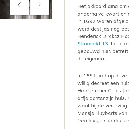
Het akkoord ging om 
anderhalve kwart en 
in 1692 waren afgelos
Stromarkt met links nummer 5 circa 19
werd destijds nog be
Amsterdam.
Henderick Dircksz Ho
Stromarkt 13.
In de m
gebouwd huis betref
de eigenaar.
In 1661 had op deze p
willig decreet een hu
Haarlemmer Claes Jans
erfje achter zijn hui
want bij de verervin
Mensje Huyberts van 
‘een huis, achterhuis e