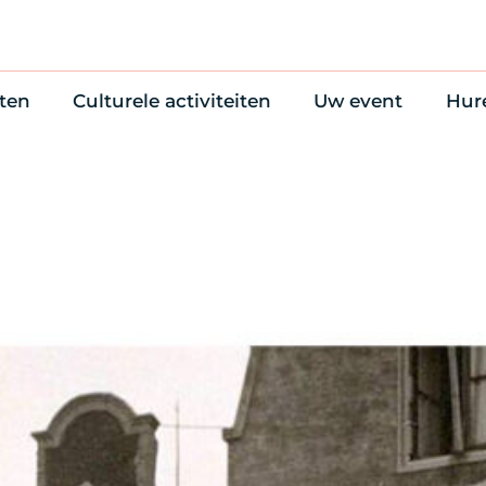
ten
Culturele activiteiten
Uw event
Hur
en
Cultuuragenda
Zelf iets organise
Won
uws
70 jaar activiteiten
Bijzondere Locati
Wac
Monumentenroutes
Congres en verga
Bed
Voor Vrienden
Diner en receptie
Ond
Online activiteiten
Cultuur
Trouwen