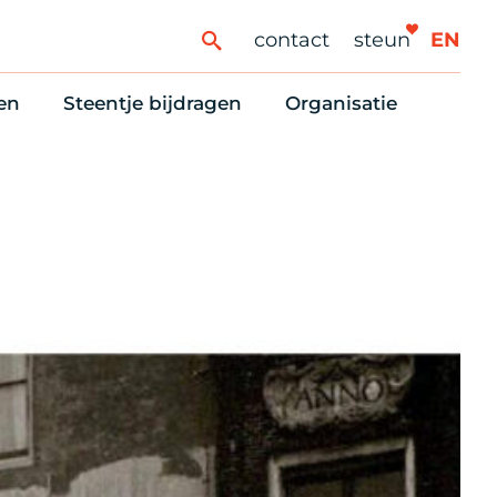
contact
steun
EN
en
Steentje bijdragen
Organisatie
ren
ingaanbod
Steun Vondelkerk!
Ons oprichtingsverh
es
htlijst voor woningzoekenden
Tien manieren om te helpen
Stadsherstel nu
dering
rijfsruimten
Onze Vrienden
Onze Vrijwilligers
erhoudsmeldingen en huurvragen
Vriendennieuws
Werken bij
Schenken, nalaten en ANBI
Nieuws en publicatie
6 redenen om mee te doen
Stadsherstel Winkelt