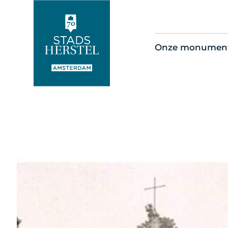
Onze monumen
Alle monument
Restauratienie
Op de kaart
Thema’s