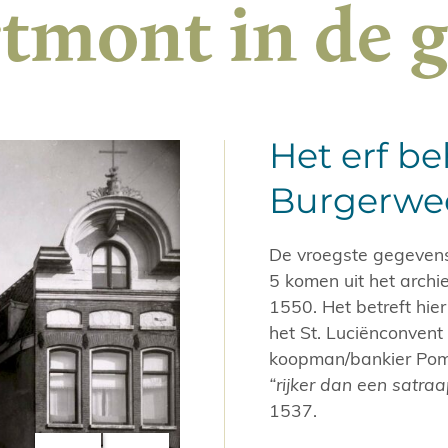
tmont in de g
Het erf b
Burgerwe
De vroegste gegevens 
5 komen uit het arch
1550. Het betreft hie
het St. Luciënconvent
koopman/bankier Pom
“rijker dan een satraa
1537.