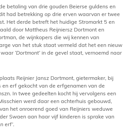
de betaling van drie gouden Beierse guldens en
dit had betrekking op drie erven waarvan er twee
t. Het derde betreft het huidige Stromarkt 5 en
15. Foto: Eilers, Bernard F., Stadsarchief
Mooi uitgelicht 
taald door Mattheus Reijniersz Dortmont en
ortman, de wijnkopers die wij kennen van
arge van het stuk staat vermeld dat het een nieuw
t waar
‘Dortmont’
in de gevel staat, vernoemd naar
laats Reijnier Jansz Dortmont, gietermaker, bij
is en erf gekocht van de erfgenamen van de
zn. In twee gedeelten kocht hij vervolgens een
s. Misschien werd daar een achterhuis gebouwd,
g van het onroerend goed van Reijniers weduwe
der Swaen aan haar vijf kinderen is sprake van
n erf’
.