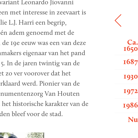
 variant Leonardo Jiovanni
en met interesse in zeevaart is
ie L.J. Harri een begrip,
 één adem genoemd met de
Ca
n de 19e eeuw was een van deze
165
makers eigenaar van het pand
168
5. In de jaren twintig van de
t zo ver voorover dat het
193
klaard werd. Pionier van de
197
numentenzorg Van Houten
 het historische karakter van de
198
en bleef voor de stad.
N