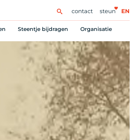
contact
steun
EN
en
Steentje bijdragen
Organisatie
ren
ingaanbod
Steun Vondelkerk!
Ons oprichtingsverh
es
htlijst voor woningzoekenden
Tien manieren om te helpen
Stadsherstel nu
dering
rijfsruimten
Onze Vrienden
Onze Vrijwilligers
erhoudsmeldingen en huurvragen
Vriendennieuws
Werken bij
Schenken, nalaten en ANBI
Nieuws en publicatie
6 redenen om mee te doen
Stadsherstel Winkelt