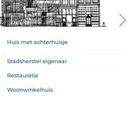
.
Huis met achterhuisje
0
2
Stadsherstel eigenaar
2
Restauratie
u
Woonwinkelhuis