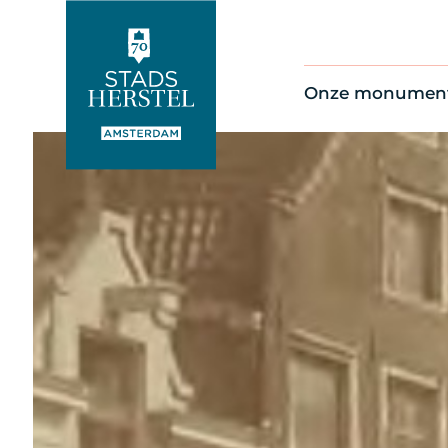
Onze monumen
Alle monument
Restauratienie
Op de kaart
Thema’s