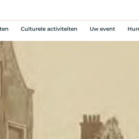
ten
Culturele activiteiten
Uw event
Hur
en
Cultuuragenda
Zelf iets organise
Won
uws
70 jaar activiteiten
Bijzondere Locati
Wac
Monumentenroutes
Congres en verga
Bed
Voor Vrienden
Diner en receptie
Ond
Online activiteiten
Cultuur
Trouwen