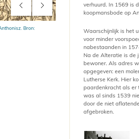
verhuurd. In 1569 is 
koopmansbode op Antw
Anthonisz. Bron:
In 1932 na de verbouwing. Bron: Sta
Waarschijnlijk is het 
voor minder voorspoed
nabestaanden in 157
Na de Alteratie is de
bewoner. Als adres w
opgegeven: een molen
Lutherse Kerk. Hier k
paardenkracht als er 
was al sinds 1539 nie
door de niet aflaten
afgebroken.