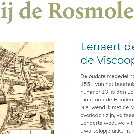
ij de Rosmol
Lenaert d
de Viscoo
De oudste mededeling 
1551 van het buurhu
nummer 13, is dan Len
maar aan de Haarlemme
Nieuwendijk met de Ma
overleden zijn, verhuu
Lenaerts weduwe – het
dwarsslopje uitkomt 