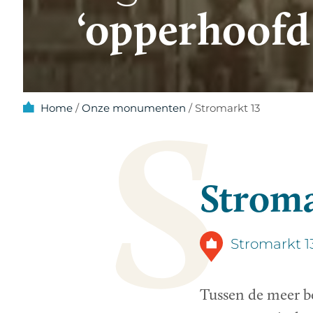
‘opperhoofd
S
Home
/
Onze monumenten
/
Stromarkt 13
Stroma
Stromarkt 
Tussen de meer be