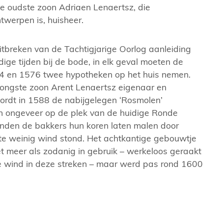
de oudste zoon Adriaen Lenaertsz, die
erpen is, huisheer.
dsarchief Amsterdam
De Rosmolen op d
uitbreken van de Tachtigjarige Oorlog aanleiding
Stadsarchief A
ige tijden bij de bode, in elk geval moeten de
4 en 1576 twee hypotheken op het huis nemen.
 jongste zoon Arent Lenaertsz eigenaar en
ordt in 1588 de nabijgelegen ‘Rosmolen’
 ongeveer op de plek van de huidige Ronde
onden de bakkers hun koren laten malen door
te weinig wind stond. Het achtkantige gebouwtje
t meer als zodanig in gebruik – werkeloos geraakt
de wind in deze streken – maar werd pas rond 1600