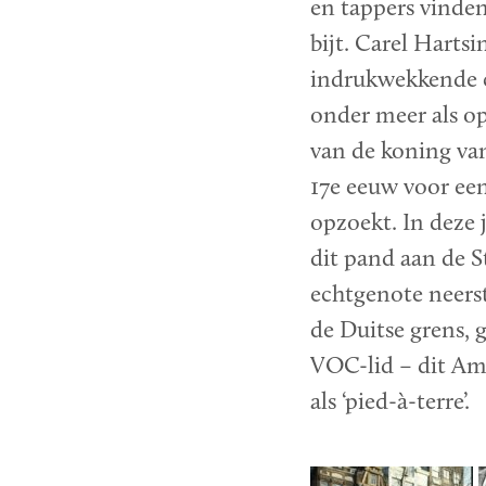
en tappers vinde
bijt. Carel Hartsi
indrukwekkende c
onder meer als 
van de koning van
17e eeuw voor een
opzoekt. In deze 
dit pand aan de S
echtgenote neerst
de Duitse grens, g
VOC-lid – dit Am
als ‘pied-à-terre’.