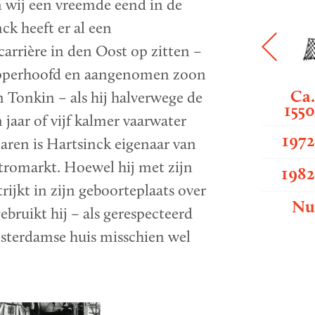
n wij een vreemde eend in de
nck heeft er al een
arrière in den Oost op zitten –
opperhoofd en aangenomen zoon
Ca
 Tonkin – als hij halverwege de
155
 jaar of vijf kalmer vaarwater
197
jaren is Hartsinck eigenaar van
tromarkt. Hoewel hij met zijn
198
rijkt in zijn geboorteplaats over
N
ebruikt hij – als gerespecteerd
sterdamse huis misschien wel