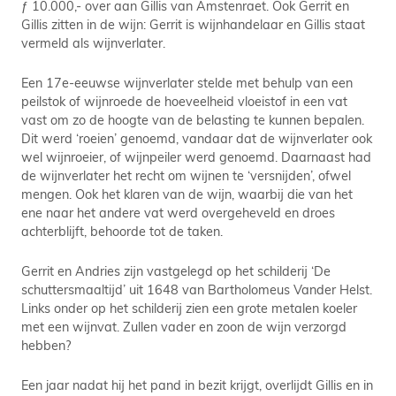
ƒ 10.000,- over aan Gillis van Amstenraet. Ook Gerrit en
Gillis zitten in de wijn: Gerrit is wijnhandelaar en Gillis staat
vermeld als wijnverlater.
Een 17e-eeuwse wijnverlater stelde met behulp van een
peilstok of wijnroede de hoeveelheid vloeistof in een vat
vast om zo de hoogte van de belasting te kunnen bepalen.
Dit werd ‘roeien’ genoemd, vandaar dat de wijnverlater ook
wel wijnroeier, of wijnpeiler werd genoemd. Daarnaast had
de wijnverlater het recht om wijnen te ‘versnijden’, ofwel
mengen. Ook het klaren van de wijn, waarbij die van het
ene naar het andere vat werd overgeheveld en droes
achterblijft, behoorde tot de taken.
Gerrit en Andries zijn vastgelegd op het schilderij ‘De
schuttersmaaltijd’ uit 1648 van Bartholomeus Vander Helst.
Links onder op het schilderij zien een grote metalen koeler
met een wijnvat. Zullen vader en zoon de wijn verzorgd
hebben?
Een jaar nadat hij het pand in bezit krijgt, overlijdt Gillis en in