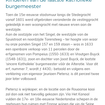
burgemeester
Toen de 15e-eeuwse stadsmuur langs de Stedegracht
vanaf 1601 werd afgebroken veranderde de vestinggracht
geleidelijk in een woongracht met nieuwe erven aan de
westzijde.
Aan de oostzijde van het Singel, de westzijde van de
Spuistraat en noordzijde Torensteeg – ter hoogte van waar
nu onze panden Singel 157 en 159 staan – was in 1633
een openbare verkoop van 11 percelen door de
erfgenamen van Pompeius (1550-1633) en Vroutgen Buyck
(1548-1631), zoon en dochter van Joost Buyck, de laatste
‘sincere Katholieke’
burgemeester vóór de Alteratie. Voor dit
erf, nummer 7, wordt ƒ 4430,- betaald en volgens een
verklaring van eigenaar Jeuriaen Pietersz. is dit perceel twee
jaar later volbouwd.
Pietersz is wijnkoper, en de locatie aan de Rouaanse kaai
zal dan ook niet toevallig gekozen zijn. Via Het Kanaal
vulden de 17e- en 18e-eeuwse Nederlandse schepen in de
zeehaven hun ruimen met Franse wijnen die via de Seine