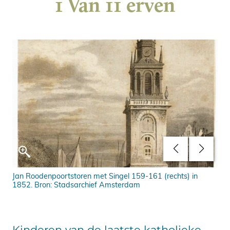
1 Van 11 erven
Jan Roodenpoortstoren met Singel 159-161 (rechts) in
In 
1852. Bron: Stadsarchief Amsterdam
Kinderen van de laatste katholieke