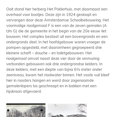
Ooit stond hier herberg Het Polderhuis, met daarnaast een
overhaal voor bootjes. Deze zijn in 1924 gesloopt en
vervangen door deze Amsterdamse Schoolbebouwing. Het
voormalige rioolgemaal F is een van de zeven gemalen (A
t/m G) die de gemeente in het begin van de 20e eeuw liet
bouwen. Het complex bestaat uit een bovengronds en een
ondergronds deel. In het hoofdgebouw waren vroeger de
pompen opgesteld, met daaromheen gegroepeerd drie
kleinere schaft – douche – en toiletgebouwen. Het
rioolgemaal omvat naast deze vier door de ommuring
verbonden gebouwen ook drie ondergrondse kelders. In
deze kelders, met een diepte van bijna 6½ meter onder
zeeniveau, kwam het rioolwater binnen. Het vaste vuil bleef
hier in roosters hangen en werd door zogenaamde
gemalenlopers los geschraapt en in bakken met een
hijskraan afgevoerd.