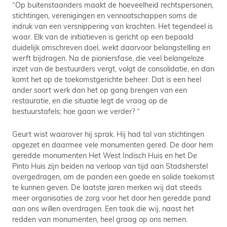
“Op buitenstaanders maakt de hoeveelheid rechtspersonen,
stichtingen, verenigingen en vennootschappen soms de
indruk van een versnippering van krachten. Het tegendeel is
waar. Elk van de initiatieven is gericht op een bepaald
duidelijk omschreven doel, wekt daarvoor belangstelling en
werft bijdragen. Na de pioniersfase, die veel belangeloze
inzet van de bestuurders vergt, volgt de consolidatie, en dan
komt het op de toekomstgerichte beheer. Dat is een heel
ander soort werk dan het op gang brengen van een
restauratie, en die situatie legt de vraag op de
bestuurstafels; hoe gaan we verder? “
Geurt wist waarover hij sprak. Hij had tal van stichtingen
opgezet en daarmee vele monumenten gered. De door hem
geredde monumenten Het West Indisch Huis en het De
Pinto Huis zijn beiden na verloop van tijd aan Stadsherstel
overgedragen, om de panden een goede en solide toekomst
te kunnen geven. De laatste jaren merken wij dat steeds
meer organisaties de zorg voor het door hen geredde pand
aan ons willen overdragen. Een taak die wij, naast het
redden van monumenten, heel graag op ons nemen.