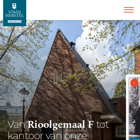
Rioolgemaal F
Van
tot
kantoor van onze