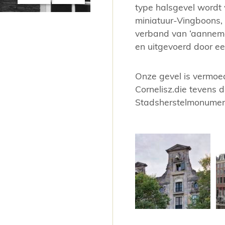
type halsgevel wordt 
miniatuur-Vingboons,
Top Cromhouthuizen aan de Herengrac
verband van ‘aanneme
en uitgevoerd door e
Onze gevel is vermoe
Cornelisz.die tevens
Stadsherstelmonument