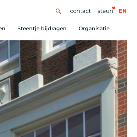
contact
steun
EN
en
Steentje bijdragen
Organisatie
ren
ingaanbod
Steun Vondelkerk!
Ons oprichtingsverh
es
htlijst voor woningzoekenden
Tien manieren om te helpen
Stadsherstel nu
dering
rijfsruimten
Onze Vrienden
Onze Vrijwilligers
erhoudsmeldingen en huurvragen
Vriendennieuws
Werken bij
Schenken, nalaten en ANBI
Nieuws en publicatie
6 redenen om mee te doen
Stadsherstel Winkelt