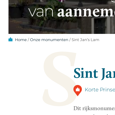
aanneme
van
S
Home
/
Onze monumenten
/
Sint Jan’s Lam
Sint J
Korte Prin
Dit rijksmonument