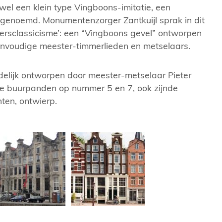
wel een klein type Vingboons-imitatie, een
 genoemd. Monumentenzorger Zantkuijl sprak in dit
ht 366-368. Foto: Sjors van Dam (2019).
Onze Cromhouthu
rsclassicisme’: een “Vingboons gevel” ontworpen
envoudige meester-timmerlieden en metselaars.
delijk ontworpen door meester-metselaar Pieter
 de buurpanden op nummer 5 en 7, ook zijnde
en, ontwierp.