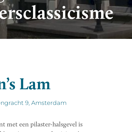
rsclassicisme
an’s Lam
sengracht 9, Amsterdam
 met een pilaster-halsgevel is