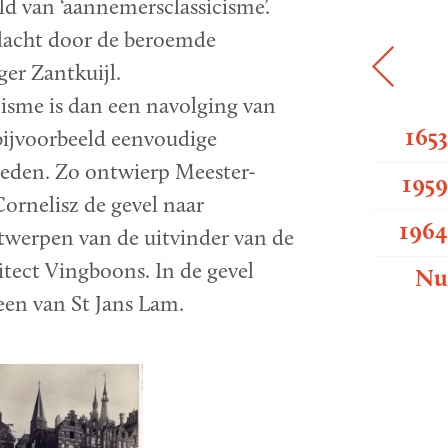
d van ‘aannemersclassicisme’.
dacht door de beroemde
r Zantkuijl.
isme is dan een navolging van
165
ijvoorbeeld eenvoudige
eden. Zo ontwierp Meester-
195
Cornelisz de gevel naar
196
twerpen van de uitvinder van de
hitect Vingboons. In de gevel
N
teen van St Jans Lam.