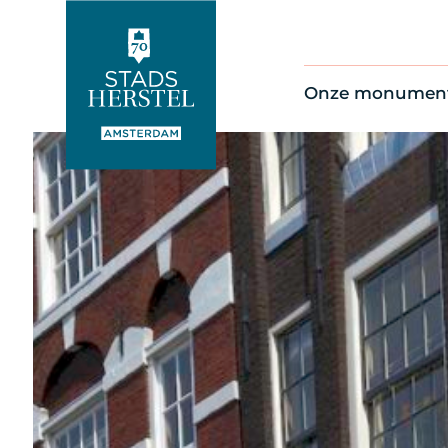
Onze monumen
Alle monument
Restauratienie
Op de kaart
Thema’s