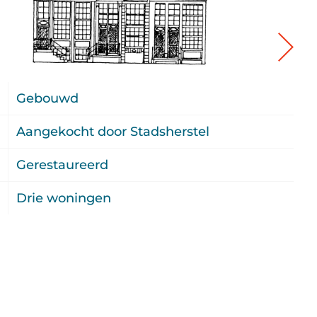
3
Gebouwd
9
Aangekocht door Stadsherstel
4
Gerestaureerd
u
Drie woningen