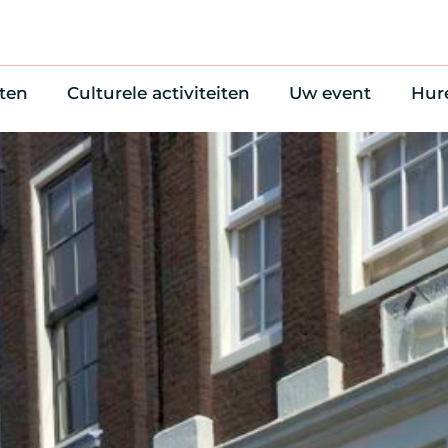
ten
Culturele activiteiten
Uw event
Hur
en
Cultuuragenda
Zelf iets organise
Won
uws
70 jaar activiteiten
Bijzondere Locati
Wac
Monumentenroutes
Congres en verga
Bed
Voor Vrienden
Diner en receptie
Ond
Online activiteiten
Cultuur
Trouwen