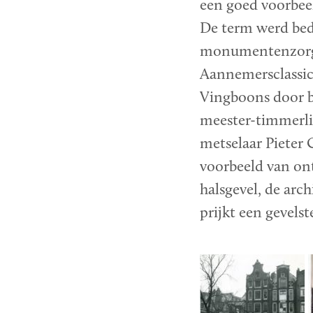
een goed voorbeel
De term werd be
monumentenzorge
Aannemersclassic
Vingboons door b
meester-timmerli
metselaar Pieter 
voorbeeld van on
halsgevel, de arc
prijkt een gevels