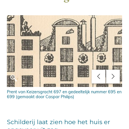
Prent van Keizersgracht 697 en gedeeltelijk nummer 695 en
Wij
699 (gemaakt door Caspar Philips)
Schilderij laat zien hoe het huis er