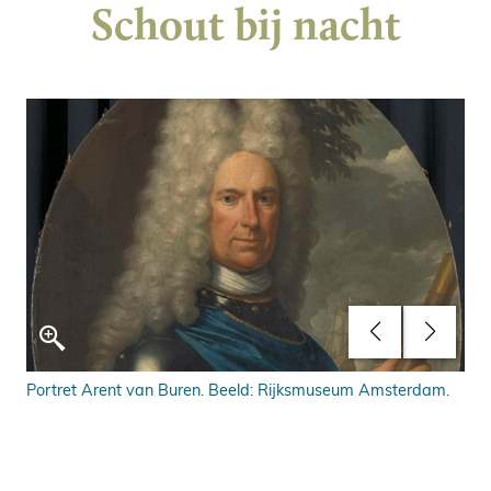
Schout bij nacht
cht,
Portret Arent van Buren. Beeld: Rijksmuseum Amsterdam.
Con
(17