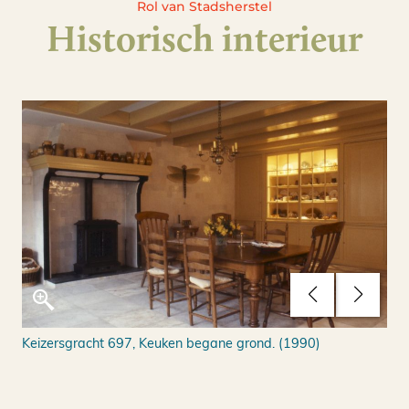
Rol van Stadsherstel
Historisch interieur
Keizersgracht 697, Keuken begane grond. (1990)
De 
ber