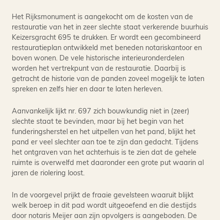
Het Rijksmonument is aangekocht om de kosten van de
restauratie van het in zeer slechte staat verkerende buurhuis
Keizersgracht 695 te drukken. Er wordt een gecombineerd
restauratieplan ontwikkeld met beneden notariskantoor en
boven wonen. De vele historische interieuronderdelen
worden het vertrekpunt van de restauratie. Daarbij is
getracht de historie van de panden zoveel mogelijk te laten
spreken en zelfs hier en daar te laten herleven.
Aanvankelijk lijkt nr. 697 zich bouwkundig niet in (zeer)
slechte staat te bevinden, maar bij het begin van het
funderingsherstel en het uitpellen van het pand, blijkt het
pand er veel slechter aan toe te zijn dan gedacht. Tijdens
het ontgraven van het achterhuis is te zien dat de gehele
ruimte is overwelfd met daaronder een grote put waarin al
jaren de riolering loost.
In de voorgevel prijkt de fraaie gevelsteen waaruit blijkt
welk beroep in dit pad wordt uitgeoefend en die destijds
door notaris Meijer aan zijn opvolgers is aangeboden. De