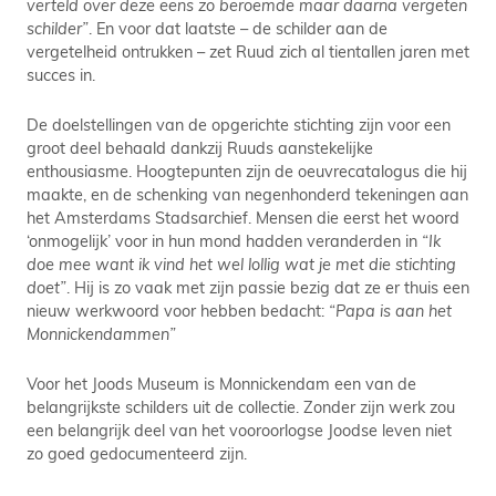
verteld over deze eens zo beroemde maar daarna vergeten
schilder”
. En voor dat laatste – de schilder aan de
vergetelheid ontrukken – zet Ruud zich al tientallen jaren met
succes in.
De doelstellingen van de opgerichte stichting zijn voor een
groot deel behaald dankzij Ruuds aanstekelijke
enthousiasme. Hoogtepunten zijn de oeuvrecatalogus die hij
maakte, en de schenking van negenhonderd tekeningen aan
het Amsterdams Stadsarchief. Mensen die eerst het woord
‘onmogelijk’ voor in hun mond hadden veranderden in
“Ik
doe mee want ik vind het wel lollig wat je met die stichting
doet”
. Hij is zo vaak met zijn passie bezig dat ze er thuis een
nieuw werkwoord voor hebben bedacht:
“Papa is aan het
Monnickendammen”
Voor het Joods Museum is Monnickendam een van de
belangrijkste schilders uit de collectie. Zonder zijn werk zou
een belangrijk deel van het vooroorlogse Joodse leven niet
zo goed gedocumenteerd zijn.