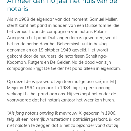
Al meer dan 110 jaar het huis van de
notaris
Als in 1908 de eigenaar van dat moment, Samuel Muller,
sterft komt het pand in handen van een Duitse familie, die
het verhuurt aan de compagnon van notaris Polonis.
Aangezien het pand Duits eigendom is geworden, wordt
het na de oorlog door het Beheersinstituut in beslag
genomen en op 19 oktober 1949 geveild. Het wordt
gekocht door de huurders, de notarissen Scheltinga-
Koopman, Rutgers en De Gelder. Na de dood van zijn
compagnons krijgt De Gelder het pand alleen in eigendom.
Op dezelfde wijze wordt zijn toenmalige associé, mr. M.J.
Meijer in 1964 eigenaar. In 1984, bij zijn pensionering,
verkoopt hij het pand aan ons. Hij verkoopt het onder de
voorwaarde dat het notariskantoor het weer kan huren.
“Als jong notaris ontving ik mevrouw X, geboren in 1900,
telg uit een roemrijk Amsterdams patriciërsgeslacht. Ik kon
niet nalaten te zeggen dat ik het zo bijzonder vond dat zij