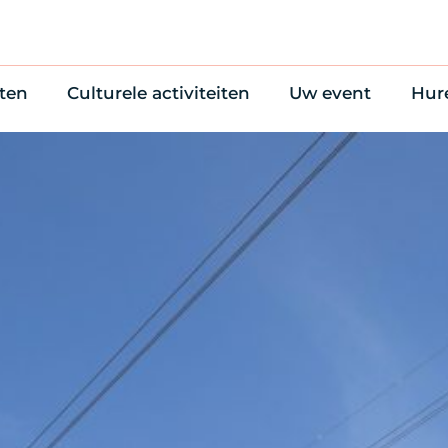
ten
Culturele activiteiten
Uw event
Hur
en
Cultuuragenda
Zelf iets organise
Won
uws
70 jaar activiteiten
Bijzondere Locati
Wac
Monumentenroutes
Congres en verga
Bed
Voor Vrienden
Diner en receptie
Ond
Online activiteiten
Cultuur
Trouwen