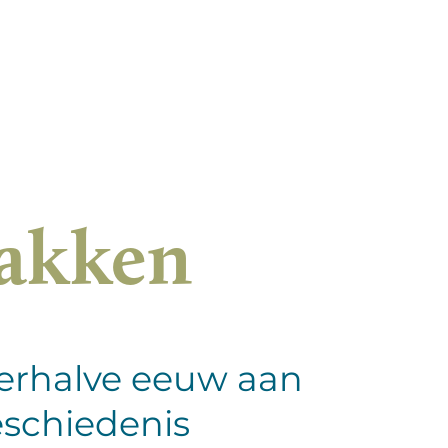
bakken
erhalve eeuw aan
schiedenis