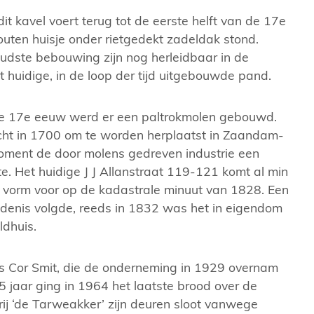
it kavel voert terug tot de eerste helft van de 17e
outen huisje onder rietgedekt zadeldak stond.
udste bebouwing zijn nog herleidbaar in de
 huidige, in de loop der tijd uitgebouwde pand.
de 17e eeuw werd er een paltrokmolen gebouwd.
ht in 1700 om te worden herplaatst in Zaandam-
ment de door molens gedreven industrie een
e. Het huidige J J Allanstraat 119-121 komt al min
ge vorm voor op de kadastrale minuut van 1828. Een
denis volgde, reeds in 1832 was het in eigendom
ldhuis.
aans Stadsarchief
JJ Allanstraat 1
s Cor Smit, die de onderneming in 1929 overnam
35 jaar ging in 1964 het laatste brood over de
ij ‘de Tarweakker’ zijn deuren sloot vanwege