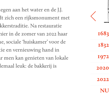
egen aan het water en de J.J.
ndt zich een rijksmonument met
kkerstraditie. Na restauratie
168
hier in de zomer van 2022 haar
, sociale ‘huiskamer’ voor de
183
tie en vernieuwing hand in
197
r men kan genieten van lokale
emaal leuk: de bakkerij is
202
202
N