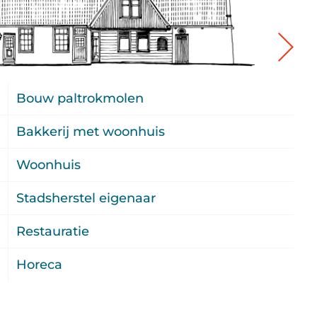
3
Bouw paltrokmolen
2
Bakkerij met woonhuis
2
Woonhuis
0
Stadsherstel eigenaar
2
Restauratie
U
Horeca