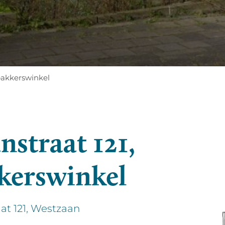
e bakkerswinkel
lanstraat 121,
kerswinkel
raat 121, Westzaan