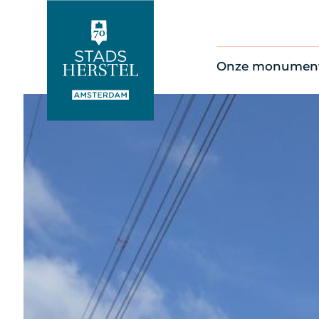
Onze monumen
Alle monument
Restauratienie
Op de kaart
Thema’s