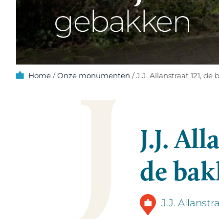
gebakken
J
Home
/
Onze monumenten
/
J.J. Allanstraat 121, d
J.J. Al
de bak
J.J. Allanst