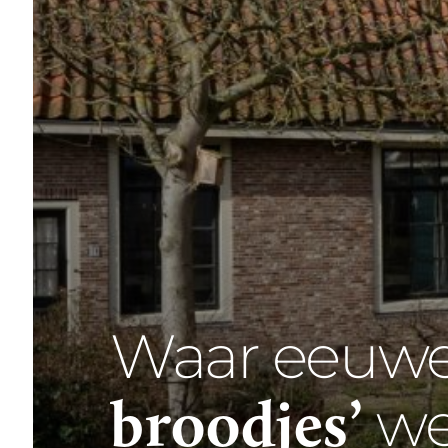
Waar eeuw
broodjes’
we