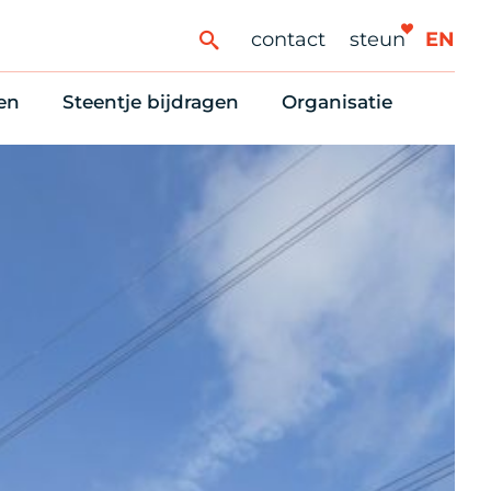
contact
steun
EN
en
Steentje bijdragen
Organisatie
ren
ingaanbod
Steun Vondelkerk!
Ons oprichtingsverh
es
htlijst voor woningzoekenden
Tien manieren om te helpen
Stadsherstel nu
dering
rijfsruimten
Onze Vrienden
Onze Vrijwilligers
erhoudsmeldingen en huurvragen
Vriendennieuws
Werken bij
Schenken, nalaten en ANBI
Nieuws en publicatie
6 redenen om mee te doen
Stadsherstel Winkelt