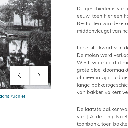
De geschiedenis van d
eeuw, toen hier een h
Restanten van deze o
middenvleugel van het
In het 4e kwart van 
De molen werd verkoc
West, waar op dat mo
grote bloei doormaakt
of meer in zijn huidi
lange bakkersgeschie
van bakker Volkert Ve
Zaans Archief
JJ Allanstraat 119-121, 1940. Bron: Z
De laatste bakker wa
van J.A. de jong. Na 
toonbank, toen bakker