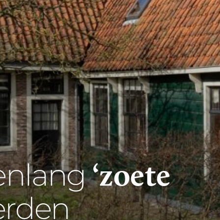
‘zoete
enlang
rden