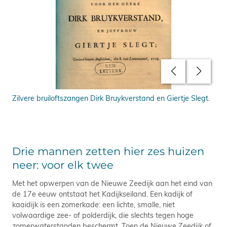
Zilvere bruiloftszangen Dirk Bruykverstand en Giertje Slegt.
Zil
Drie mannen zetten hier zes huizen
neer: voor elk twee
Met het opwerpen van de Nieuwe Zeedijk aan het eind van
de 17e eeuw ontstaat het Kadijkseiland. Een kadijk of
kaaidijk is een zomerkade: een lichte, smalle, niet
volwaardige zee- of polderdijk, die slechts tegen hoge
zomerwaterstanden beschermt. Toen de Nieuwe Zeedijk of