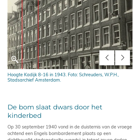
Hoogte Kadijk 8-16 in 1943. Foto: Schreuders, W.P.H.,
Pol
Stadsarchief Amsterdam.
De bom slaat dwars door het
kinderbed
Op 30 september 1940 vond in de duisternis van de vroege
ochtend een Engels bombardement plaats op een
dichtbevolkt stadsgedeelte waarbij in totaal zeven doden