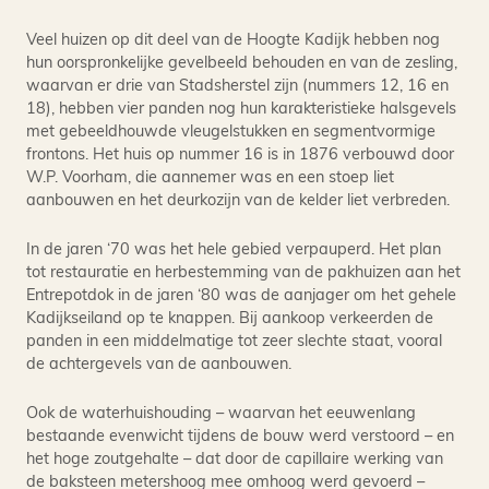
Veel huizen op dit deel van de Hoogte Kadijk hebben nog
hun oorspronkelijke gevelbeeld behouden en van de zesling,
waarvan er drie van Stadsherstel zijn (nummers 12, 16 en
18), hebben vier panden nog hun karakteristieke halsgevels
met gebeeldhouwde vleugelstukken en segmentvormige
frontons. Het huis op nummer 16 is in 1876 verbouwd door
W.P. Voorham, die aannemer was en een stoep liet
aanbouwen en het deurkozijn van de kelder liet verbreden.
In de jaren ‘70 was het hele gebied verpauperd. Het plan
tot restauratie en herbestemming van de pakhuizen aan het
Entrepotdok in de jaren ‘80 was de aanjager om het gehele
Kadijkseiland op te knappen. Bij aankoop verkeerden de
panden in een middelmatige tot zeer slechte staat, vooral
de achtergevels van de aanbouwen.
Ook de waterhuishouding – waarvan het eeuwenlang
bestaande evenwicht tijdens de bouw werd verstoord – en
het hoge zoutgehalte – dat door de capillaire werking van
de baksteen metershoog mee omhoog werd gevoerd –