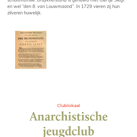
en wel
“den 8. van Louwmaand”
. In 1729 vieren zij hun
zilveren huwelijk.
Clublokaal
Anarchistische
jeugdclub