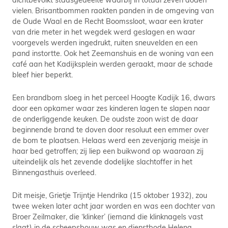
vielen. Brisantbommen raakten panden in de omgeving van
de Oude Waal en de Recht Boomssloot, waar een krater
van drie meter in het wegdek werd geslagen en waar
voorgevels werden ingedrukt, ruiten sneuvelden en een
pand instortte. Ook het Zeemanshuis en de woning van een
café aan het Kadijksplein werden geraakt, maar de schade
bleef hier beperkt.
Een brandbom sloeg in het perceel Hoogte Kadijk 16, dwars
door een opkamer waar zes kinderen lagen te slapen naar
de onderliggende keuken. De oudste zoon wist de daar
beginnende brand te doven door resoluut een emmer over
de bom te plaatsen. Helaas werd een zevenjarig meisje in
haar bed getroffen; zij liep een buikwond op waaraan zij
uiteindelijk als het zevende dodelijke slachtoffer in het
Binnengasthuis overleed.
Dit meisje, Grietje Trijntje Hendrika (15 oktober 1932), zou
twee weken later acht jaar worden en was een dochter van
Broer Zeilmaker, die ‘klinker’ (iemand die klinknagels vast
slaat) in de scheepsbouw was en dienstbode Helena