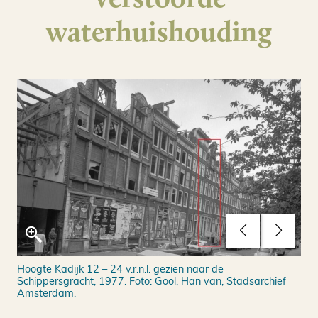
waterhuishouding
Hoogte Kadijk 12 – 24 v.r.n.l. gezien naar de
Bou
Schippersgracht, 1977. Foto: Gool, Han van, Stadsarchief
Amsterdam.