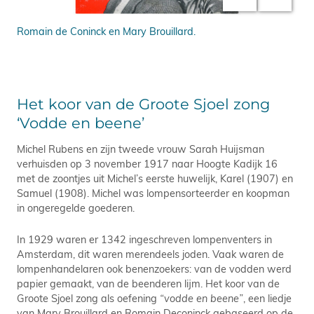
Romain de Coninck en Mary Brouillard.
Hoo
Sch
Het koor van de Groote Sjoel zong
‘Vodde en beene’
Michel Rubens en zijn tweede vrouw Sarah Huijsman
verhuisden op 3 november 1917 naar Hoogte Kadijk 16
met de zoontjes uit Michel’s eerste huwelijk, Karel (1907) en
Samuel (1908). Michel was lompensorteerder en koopman
in ongeregelde goederen.
In 1929 waren er 1342 ingeschreven lompenventers in
Amsterdam, dit waren merendeels joden. Vaak waren de
lompenhandelaren ook benenzoekers: van de vodden werd
papier gemaakt, van de beenderen lijm. Het koor van de
Groote Sjoel zong als oefening
“vodde en beene”
, een liedje
van Mary Brouillard en Romain Deconinck gebaseerd op de