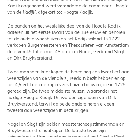
Kadijk opgehoogd werd veranderde de naam naar
‘Hoogte
van de Kadijk
’, afgekort tot Hoogte Kadijk.
De panden op het westelijke deel van de Hoogte Kadijk
dateren uit het eerste kwart van de 18e eeuw en behoren
tot de oudste woonhuizen op het Kadijkseiland. In 1722
verkopen Burgemeesteren en Thesaurieren van Amsterdam
de erven 45 tot en met 48 aan Jan Nagel, Gerbrand Slegt
en Dirk Bruykverstand.
Twee maanden later kopen de heren nog een kwart erf aan
weerszijden van de vier die zij reeds in bezit hebben en op
het 4,5 erf laten de kopers zes huizen bouwen, die in 1725
gereed zijn. De twee middelste huizen, waaronder het
huidige Hoogte Kadijk 16, worden eigendom van Dirk
Bruykverstand, terwijl de beide andere heren elk een
tweetal aan weerszijden in bezit krijgen.
Nagel en Slegt zijn beiden meesterscheepstimmerman en
Bruykverstand is houtkoper. De laatste twee zijn
schoonfamilie: Bruykverstand is gehuwd met Giertje Slegt