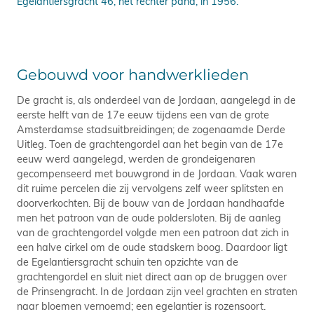
Egelantiersgracht 46, het rechter pand, in 1956.
Ege
Gebouwd voor handwerklieden
De gracht is, als onderdeel van de Jordaan, aangelegd in de
eerste helft van de 17e eeuw tijdens een van de grote
Amsterdamse stadsuitbreidingen; de zogenaamde Derde
Uitleg. Toen de grachtengordel aan het begin van de 17e
eeuw werd aangelegd, werden de grondeigenaren
gecompenseerd met bouwgrond in de Jordaan. Vaak waren
dit ruime percelen die zij vervolgens zelf weer splitsten en
doorverkochten. Bij de bouw van de Jordaan handhaafde
men het patroon van de oude poldersloten. Bij de aanleg
van de grachtengordel volgde men een patroon dat zich in
een halve cirkel om de oude stadskern boog. Daardoor ligt
de Egelantiersgracht schuin ten opzichte van de
grachtengordel en sluit niet direct aan op de bruggen over
de Prinsengracht. In de Jordaan zijn veel grachten en straten
naar bloemen vernoemd; een egelantier is rozensoort.