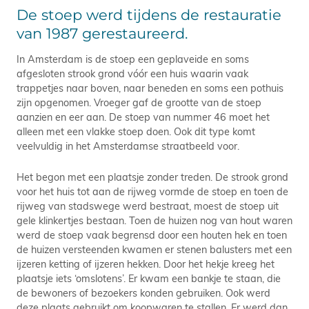
De stoep werd tijdens de restauratie
van 1987 gerestaureerd.
In Amsterdam is de stoep een geplaveide en soms
afgesloten strook grond vóór een huis waarin vaak
trappetjes naar boven, naar beneden en soms een pothuis
zijn opgenomen. Vroeger gaf de grootte van de stoep
aanzien en eer aan. De stoep van nummer 46 moet het
alleen met een vlakke stoep doen. Ook dit type komt
veelvuldig in het Amsterdamse straatbeeld voor.
Het begon met een plaatsje zonder treden. De strook grond
voor het huis tot aan de rijweg vormde de stoep en toen de
rijweg van stadswege werd bestraat, moest de stoep uit
gele klinkertjes bestaan. Toen de huizen nog van hout waren
werd de stoep vaak begrensd door een houten hek en toen
de huizen versteenden kwamen er stenen balusters met een
ijzeren ketting of ijzeren hekken. Door het hekje kreeg het
plaatsje iets ‘omslotens’. Er kwam een bankje te staan, die
de bewoners of bezoekers konden gebruiken. Ook werd
deze plaats gebruikt om koopwaren te stallen. Er werd dan