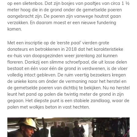
op een slietenbos. Dat zijn bosjes van paaltjes van circa 1 ½
meter hoog die in de grond onder de gemetselde poeren
aangebracht zijn. De poeren zijn vanwege houtrot gaan
verzakken. En daarom moest er een nieuwe fundering
komen.
Met een inscriptie op de
‘eerste paal’
vierden grote
donateurs en betrokkenen in 2018 dat het karakteristieke
ex-huis van doopsgezinden weer jarenlang zal kunnen
floreren. Dankzij een slimme schroefpaal, die uit losse delen
bestaat en één voor één de grond in verdwenen, is de vloer
volledig intact gebleven. De ruim veertig bezoekers kregen
de unieke kans om ónder de vermaning naar het herstel en
de gemetselde poeren van dichtbij te bekijken. Nu na herstel
leunt het pand op palen die twintig meter de grond in zijn
gegaan. Het diepste punt is een stabiele zandlaag, waar de
palen met wolkjes beton in vast hechten.