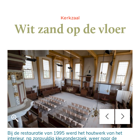
Kerkzaal
Wit zand op de vloer
Bij de restauratie van 1995 werd het houtwerk van het
De 
interieur, na zorgvuldig kleuronderzoek, weer naar de
Mos