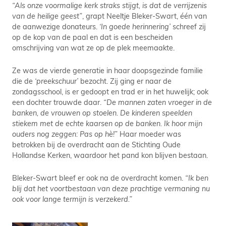
“Als onze voormalige kerk straks stijgt, is dat de verrijzenis
van de heilige geest”
, grapt Neeltje Bleker-Swart, één van
de aanwezige donateurs.
‘In goede herinnering’
schreef zij
op de kop van de paal en dat is een bescheiden
omschrijving van wat ze op de plek meemaakte.
Ze was de vierde generatie in haar doopsgezinde familie
die de
‘preekschuur’
bezocht. Zij ging er naar de
zondagsschool, is er gedoopt en trad er in het huwelijk; ook
een dochter trouwde daar.
“De mannen zaten vroeger in de
banken, de vrouwen op stoelen. De kinderen speelden
stiekem met de echte kaarsen op de banken. Ik hoor mijn
ouders nog zeggen: Pas op hè!”
Haar moeder was
betrokken bij de overdracht aan de Stichting Oude
Hollandse Kerken, waardoor het pand kon blijven bestaan.
Bleker-Swart bleef er ook na de overdracht komen.
“Ik ben
blij dat het voortbestaan van deze prachtige vermaning nu
ook voor lange termijn is verzekerd.”