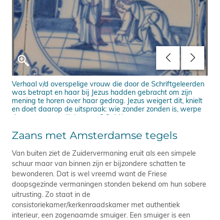
Verhaal v/d overspelige vrouw die door de Schriftgeleerden
De 
j
was betrapt en haar bij Jezus hadden gebracht om zijn
het
mening te horen over haar gedrag. Jezus weigert dit, knielt
kwa
en doet daarop de uitspraak: wie zonder zonden is, werpe
aan
de eerste steen. (Johannes 8:2-11).
Zaans met Amsterdamse tegels
Van buiten ziet de Zuidervermaning eruit als een simpele
schuur maar van binnen zijn er bijzondere schatten te
bewonderen. Dat is wel vreemd want de Friese
doopsgezinde vermaningen stonden bekend om hun sobere
uitrusting. Zo staat in de
consistoriekamer/kerkenraadskamer met authentiek
interieur, een zogenaamde smuiger. Een smuiger is een