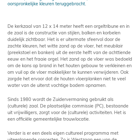
oorspronkelijke kleuren teruggebracht.
De kerkzaal van 12 x 14 meter heeft een orgeltribune en in
de zaal is de constructie van stijlen, balken en korbelen
duidelijk zichtbaar. Het is er uitermate sfeervol door de
zachte kleuren, het witte zand op de vloer, het meubilair
(preekstoel en banken) uit de eerste helft van de achttiende
eeuw en het fraaie orgel. Het zand op de vloer was bedoeld
om de kans op brand in het houten gebouw te verkleinen en
om vuil op de vloer makkelijker te kunnen verwijderen. Ook
zorgde het ervoor dat de houten vloerplanken niet te veel
water van de uiterst vochtige bodem opnamen.
Sinds 1980 wordt de Zuidervermaning gebruikt als
(culturele) zaal. De plaatselijke commissie (PC), bestaande
uit vrijwilligers, zorgt voor de (culturele) activiteiten. Het is
een officiële gemeentelijke trouwlocatie.
Verder is er een deels eigen cultureel programma met
uiteenlopende concerten. Zo is Westzaan een van de