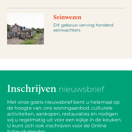
Seinwezen
Dit gebouw verving honderd
seinwachters
Inschrijven
nieuwsbrief
Met onze gratis nieuwsbrief bent u helemaal op
de hoogte van: ons woningaanbod, culturele
activiteiten, aankopen, restauraties én nodigen
wij u regelmatig uit voor een kijkje in de keuken.
U kunt zich ook inschrijven voor de Online
Scheurkalender.