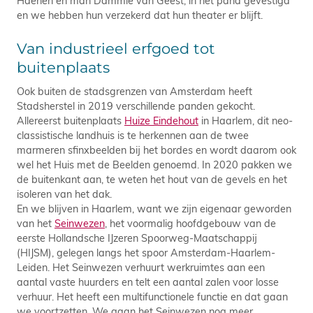
Haenen en man Dammie van Geest, in het pand gevestigd
en we hebben hun verzekerd dat hun theater er blijft.
Van industrieel erfgoed tot
buitenplaats
Ook buiten de stadsgrenzen van Amsterdam heeft
Stadsherstel in 2019 verschillende panden gekocht.
Allereerst buitenplaats
Huize Eindehout
in Haarlem, dit neo-
classistische landhuis is te herkennen aan de twee
marmeren sfinxbeelden bij het bordes en wordt daarom ook
wel het Huis met de Beelden genoemd. In 2020 pakken we
de buitenkant aan, te weten het hout van de gevels en het
isoleren van het dak.
En we blijven in Haarlem, want we zijn eigenaar geworden
van het
Seinwezen
, het voormalig hoofdgebouw van de
eerste Hollandsche IJzeren Spoorweg-Maatschappij
(HIJSM), gelegen langs het spoor Amsterdam-Haarlem-
Leiden. Het Seinwezen verhuurt werkruimtes aan een
aantal vaste huurders en telt een aantal zalen voor losse
verhuur. Het heeft een multifunctionele functie en dat gaan
we voortzetten. We gaan het Seinwezen nog meer