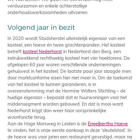
verduurzamen en enkele achterstallige
onderhoudswerkzaamheden uitvoeren.
Volgend jaar in bezit
In 2020 wordt Stadsherstel uiteindelijk eigenaar van een
kasteel, een hoeve én twee grachtenpanden. Het kasteel
betreft
kasteel Nederhorst
in Nederhorst den Berg, een
indrukwekkend rechthoekig kasteel met vier hoektorens. De
afgelopen 60 jaar waren verschillende ondernemingen
gehuisvest in het kasteel. De laatste paar jaar slaagde men
door marktconforme eisen hier niet meer in. Om de toekomst
van het kasteel te kunnen garanderen, is in
overeenstemming met de Hermine Wolters Stichting – de
huidige eigenaar – bepaald dat er huurwoningen voor het
middensegment worden gebouwd. En dat is mooi want
Nederhorst krijgt dan weer haar oorspronkelijke
woonfunctie terug.
Aan de Hoge Morsweg in Leiden is de
Engelbertha Hoeve
te vinden, het is onze eerste aankoop in deze ‘sleutelstad’. In
de hoeve was voor jaren een restaurant gevestigd, maar na