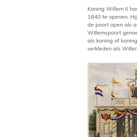
Koning Willem II ha
1840 te openen. Hij
de poort open als 
Willemspoort geno
als koning of konin
verkleden als Willem