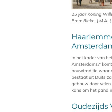
25 jaar Koning Will
Bron: Rieke, J.M.A.
Haarlemmer
Amsterdam
In het kader van 
Amsterdams?' komt 
bouwtraditie waar 
bestaat uit Duits z
gebouw door velen 
kans om het pand in
Oudezijds 