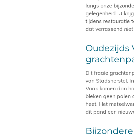
langs onze bijzonde
gelegenheid. U kri
tijdens restauratie
dat verrassend
nie
Oudezijds 
grachtenp
Dit fraaie grachten
van Stadsherstel. I
Vaak komen dan hout
bleken geen palen a
heet. Het metselwe
dit pand een nieuw
Bijzonder