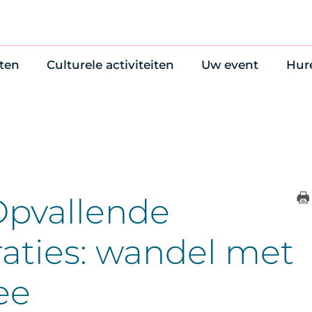
ten
Culturele activiteiten
Uw event
Hur
en
Cultuuragenda
Zelf iets organise
Won
uws
70 jaar activiteiten
Bijzondere Locati
Wac
Monumentenroutes
Congres en verga
Bed
Voor Vrienden
Diner en receptie
Ond
Online activiteiten
Cultuur
Opvallende
Trouwen
raties: wandel met
ee