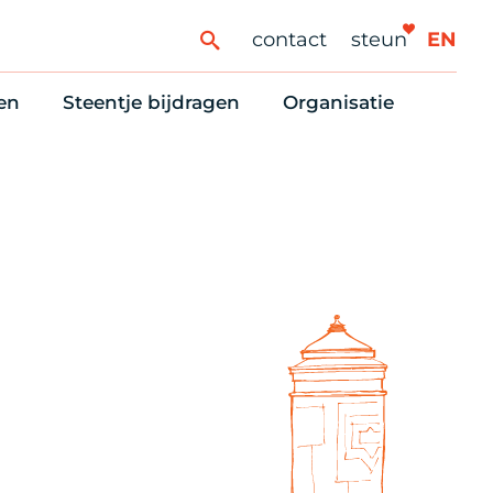
contact
steun
EN
en
Steentje bijdragen
Organisatie
ren
ingaanbod
Steun Vondelkerk!
Ons oprichtingsverh
es
htlijst voor woningzoekenden
Tien manieren om te helpen
Stadsherstel nu
dering
rijfsruimten
Onze Vrienden
Onze Vrijwilligers
erhoudsmeldingen en huurvragen
Vriendennieuws
Werken bij
Schenken, nalaten en ANBI
Nieuws en publicatie
6 redenen om mee te doen
Stadsherstel Winkelt