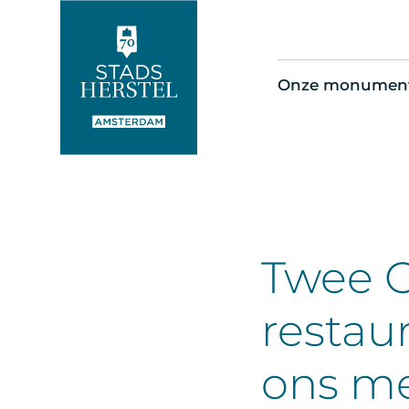
Onze monumen
Alle monument
Restauratienie
Op de kaart
Thema’s
Twee 
restau
ons m