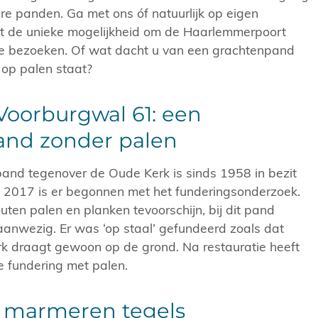
re panden. Ga met ons óf natuurlijk op eigen
jgt de unieke mogelijkheid om de Haarlemmerpoort
 te bezoeken. Of wat dacht u van een grachtenpand
t
op palen staat?
Voorburgwal 61: een
and zonder palen
pand tegenover de Oude Kerk is sinds 1958 in bezit
n 2017 is er begonnen met het funderingsonderzoek.
en palen en planken tevoorschijn, bij dit pand
anwezig. Er was ‘op staal’ gefundeerd zoals dat
rk draagt gewoon op de grond. Na restauratie heeft
e fundering met palen.
e marmeren tegels