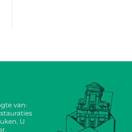
gte van:
stauraties
euken. U
r.