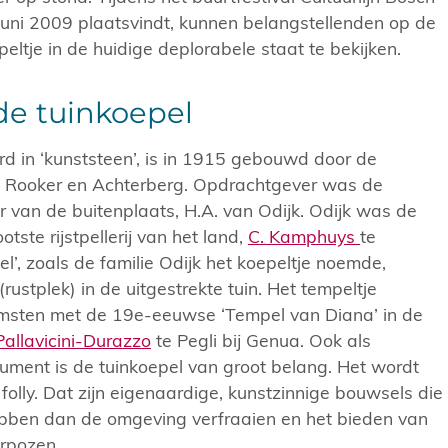
juni 2009 plaatsvindt, kunnen belangstellenden op de
eltje in de huidige deplorabele staat te bekijken.
e tuinkoepel
rd in ‘kunststeen’, is in 1915 gebouwd door de
 Rooker en Achterberg. Opdrachtgever was de
van de buitenplaats, H.A. van Odijk. Odijk was de
tste rijstpellerij van het land,
C. Kamphuys
te
’, zoals de familie Odijk het koepeltje noemde,
(rustplek) in de uitgestrekte tuin. Het tempeltje
msten met de 19e-eeuwse ‘Tempel van Diana’ in de
 Pallavicini-Durazzo
te Pegli bij Genua. Ook als
ument is de tuinkoepel van groot belang. Het wordt
olly. Dat zijn eigenaardige, kunstzinnige bouwsels die
bben dan de omgeving verfraaien en het bieden van
erpozen.