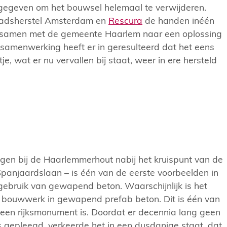
gegeven om het bouwsel helemaal te verwijderen.
tadsherstel Amsterdam en
Rescura
de handen inéén
ij samen met de gemeente Haarlem naar een oplossing
samenwerking heeft er in geresulteerd dat het eens
je, wat er nu vervallen bij staat, weer in ere hersteld
egen bij de Haarlemmerhout nabij het kruispunt van de
njaardslaan – is één van de eerste voorbeelden in
ebruik van gewapend beton. Waarschijnlijk is het
te bouwwerk in gewapend prefab beton. Dit is één van
 een rijksmonument is. Doordat er decennia lang geen
gepleegd, verkeerde het in een dusdanige staat, dat