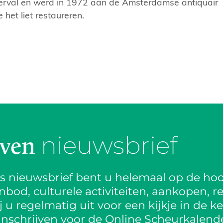
 verval en werd in 1972 aan de Amsterdamse antiquair
e het liet restaureren.
nieuwsbrief
jven
is nieuwsbrief bent u helemaal op de hoo
od, culturele activiteiten, aankopen, re
 u regelmatig uit voor een kijkje in de k
inschrijven voor de Online Scheurkalende