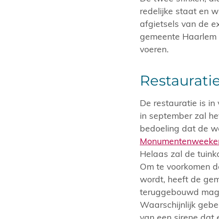
redelijke staat en 
afgietsels van de e
gemeente Haarlem s
voeren.
Restaurati
De restauratie is i
in september zal he
bedoeling dat de w
Monumentenweeke
Helaas zal de tuinko
Om te voorkomen da
wordt, heeft de ge
teruggebouwd mag w
Waarschijnlijk gebe
van een sirene dat e