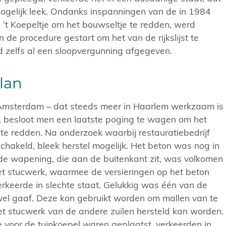
ogelijk leek. Ondanks inspanningen van de in 1984
g ’t Koepeltje om het bouwseltje te redden, werd
 de procedure gestart om het van de rijkslijst te
d zelfs al een sloopvergunning afgegeven.
lan
Amsterdam – dat steeds meer in Haarlem werkzaam is
e, besloot men een laatste poging te wagen om het
e redden. Na onderzoek waarbij restauratiebedrijf
hakeld, bleek herstel mogelijk. Het beton was nog in
de wapening, die aan de buitenkant zit, was volkomen
et stucwerk, waarmee de versieringen op het beton
erkeerde in slechte staat. Gelukkig was één van de
jwel gaaf. Deze kon gebruikt worden om mallen van te
 stucwerk van de andere zuilen hersteld kan worden.
e voor de tuinkoepel waren geplaatst, verkeerden in