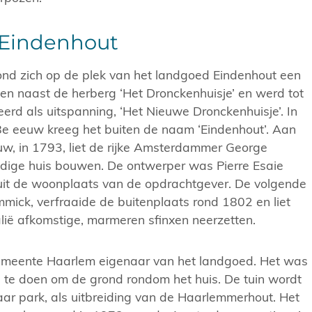
Eindenhout
nd zich op de plek van het landgoed Eindenhout een
en naast de herberg ‘Het Dronckenhuisje’ en werd tot
erd als uitspanning, ‘Het Nieuwe Dronckenhuisje’. In
8e eeuw kreeg het buiten de naam ‘Eindenhout’. Aan
uw, in 1793, liet de rijke Amsterdammer George
idige huis bouwen. De ontwerper was Pierre Esaie
 uit de woonplaats van de opdrachtgever. De volgende
mick, verfraaide de buitenplaats rond 1802 en liet
talië afkomstige, marmeren sfinxen neerzetten.
emeente Haarlem eigenaar van het landgoed. Het was
 te doen om de grond rondom het huis. De tuin wordt
aar park, als uitbreiding van de Haarlemmerhout. Het