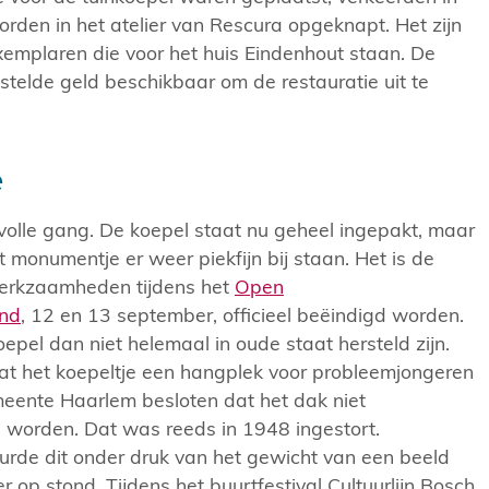
worden in het atelier van Rescura opgeknapt. Het zijn
xemplaren die voor het huis Eindenhout staan. De
telde geld beschikbaar om de restauratie uit te
e
n volle gang. De koepel staat nu geheel ingepakt, maar
t monumentje er weer piekfijn bij staan. Het is de
erkzaamheden tijdens het
Open
nd
, 12 en 13 september, officieel beëindigd worden.
epel dan niet helemaal in oude staat hersteld zijn.
t het koepeltje een hangplek voor probleemjongeren
meente Haarlem besloten dat het dak niet
orden. Dat was reeds in 1948 ingestort.
urde dit onder druk van het gewicht van een beeld
r op stond. Tijdens het buurtfestival Cultuurlijn Bosch