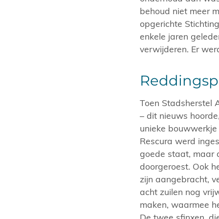
behoud niet meer m
opgerichte Stichtin
enkele jaren geleden
verwijderen. Er wer
Reddingsp
Toen Stadsherstel 
– dit nieuws hoord
unieke bouwwerkje t
Rescura werd ingesc
goede staat, maar 
doorgeroest. Ook h
zijn aangebracht, v
acht zuilen nog vri
maken, waarmee het
De twee sfinxen, di