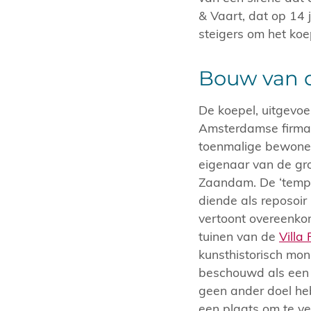
& Vaart, dat op 14 
steigers om het koep
Bouw van d
De koepel, uitgevoe
Amsterdamse firma
toenmalige bewoner 
eigenaar van de groo
Zaandam. De ‘tempel
diende als reposoir 
vertoont overeenko
tuinen van de
Villa
kunsthistorisch mon
beschouwd als een f
geen ander doel he
een plaats om te v