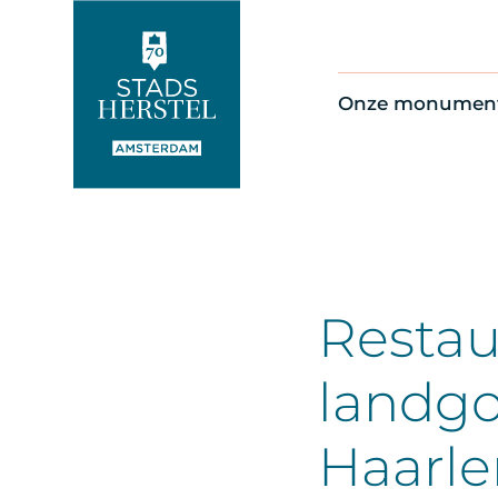
Onze monumen
Alle monument
Restauratienie
Op de kaart
Thema’s
Restau
landgo
Haarl