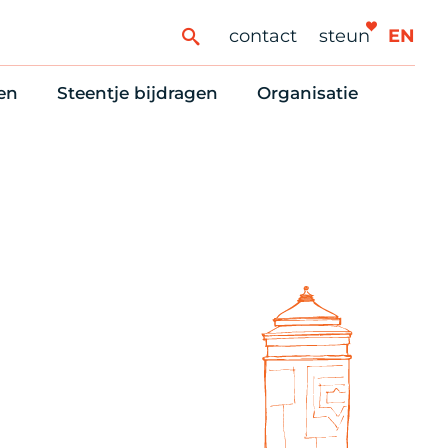
contact
steun
EN
en
Steentje bijdragen
Organisatie
ren
ingaanbod
Steun Vondelkerk!
Ons oprichtingsverh
es
htlijst voor woningzoekenden
Tien manieren om te helpen
Stadsherstel nu
dering
rijfsruimten
Onze Vrienden
Onze Vrijwilligers
erhoudsmeldingen en huurvragen
Vriendennieuws
Werken bij
Schenken, nalaten en ANBI
Nieuws en publicatie
6 redenen om mee te doen
Stadsherstel Winkelt