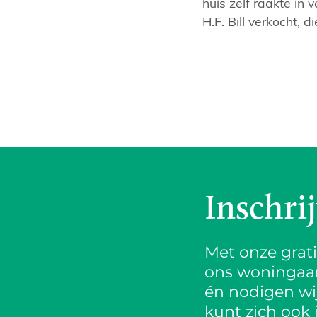
huis zelf raakte in
H.F. Bill verkocht, di
Inschri
Met onze grat
ons woningaanb
én nodigen wij
kunt zich ook 