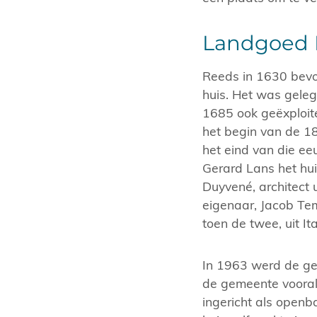
Landgoed 
Reeds in 1630 bevo
huis. Het was geleg
1685 ook geëxploite
het begin van de 1
het eind van die ee
Gerard Lans het hu
Duyvené, architect
eigenaar, Jacob Tem
toen de twee, uit I
In 1963 werd de g
de gemeente vooral
ingericht als openb