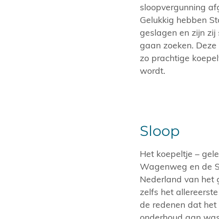
sloopvergunning af
Gelukkig hebben S
geslagen en zijn z
gaan zoeken. Deze 
zo prachtige koepelt
wordt.
Sloop
Het koepeltje – gel
Wagenweg en de Spa
Nederland van het g
zelfs het allereers
de redenen dat het
onderhoud aan was 