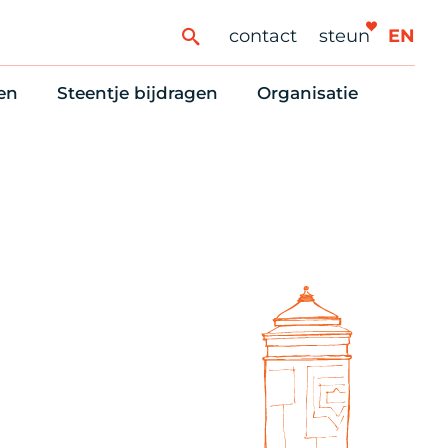
contact
steun
EN
en
Steentje bijdragen
Organisatie
ren
ingaanbod
Steun Vondelkerk!
Ons oprichtingsverh
es
htlijst voor woningzoekenden
Tien manieren om te helpen
Stadsherstel nu
dering
rijfsruimten
Onze Vrienden
Onze Vrijwilligers
erhoudsmeldingen en huurvragen
Vriendennieuws
Werken bij
Schenken, nalaten en ANBI
Nieuws en publicatie
6 redenen om mee te doen
Stadsherstel Winkelt