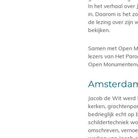
In het verhaal over
in. Daarom is het z
de lezing over zijn 
bekijken.
Samen met Open Mo
lezers van Het Paro
Open Monumenten
Amsterdams
Jacob de Wit werd b
kerken, grachtenpan
bedrieglijk echt o
schildertechniek wor
omschreven, vernoe
werken van Jacob ec