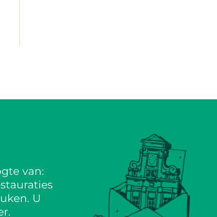
gte van:
stauraties
euken. U
r.