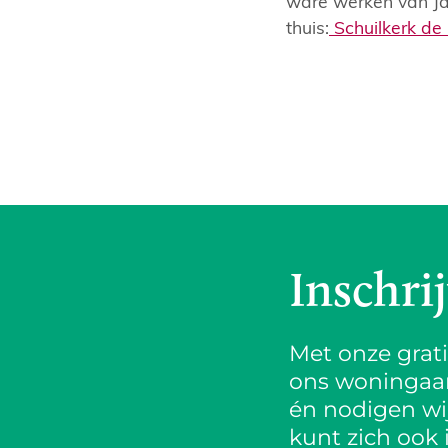
ware werken van Ja
thuis:
Schuilkerk d
Inschri
Met onze grat
ons woningaanb
én nodigen wij
kunt zich ook 