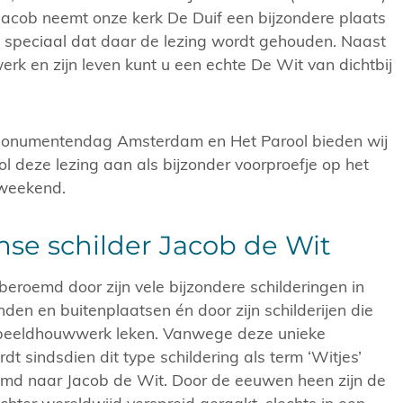
 Jacob neemt onze kerk De Duif een bijzondere plaats
o speciaal dat daar de lezing wordt gehouden. Naast
werk en zijn leven kunt u een echte De Wit van dichtbij
numentendag Amsterdam en Het Parool bieden wij
ol deze lezing aan als bijzonder voorproefje op het
weekend.
e schilder Jacob de Wit
eroemd door zijn vele bijzondere schilderingen in
den en buitenplaatsen én door zijn schilderijen die
p beeldhouwwerk leken. Vanwege deze unieke
dt sindsdien dit type schildering als term ‘Witjes’
md naar Jacob de Wit. Door de eeuwen heen zijn de
hter wereldwijd verspreid geraakt, slechts in een