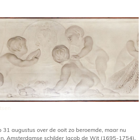
rtsen
op 31 augustus over de ooit zo beroemde, maar nu
en, Amsterdamse schilder Jacob de Wit (1695-1754).