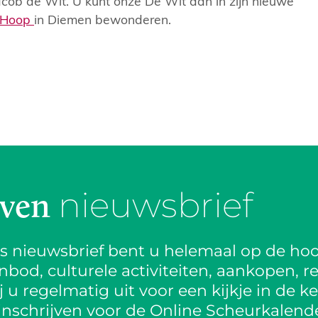
cob de Wit. U kunt onze De Wit dan in zijn nieuwe
e Hoop
in Diemen bewonderen.
nieuwsbrief
jven
is nieuwsbrief bent u helemaal op de hoo
od, culturele activiteiten, aankopen, re
 u regelmatig uit voor een kijkje in de k
inschrijven voor de Online Scheurkalende