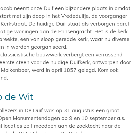
 Jacob neemt onze Duif een bijzondere plaats in omdat
 start met zijn doop in het Vrededuifje, de voorganger
 Kerkstraat. De huidige Duif staat als verborgen parel
atige woningen aan de Prinsengracht. Het is de kerk
 preekte, een van sloop geredde kerk, waar nu diverse
iten in worden georganiseerd.
classicistische bouwwerk verbergt een verrassend
e eerste steen voor de huidige Duifkerk, ontworpen door
. Molkenboer, werd in april 1857 gelegd. Kom ook
and.
 de Wit
ollezers in De Duif was op 31 augustus een groot
 Open Monumentendagen op 9 en 10 september a.s.
l locaties zelf meedoen aan de zoektocht naar de