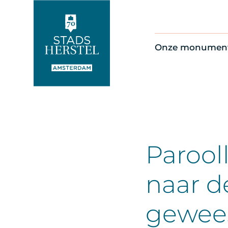
Onze monumen
Alle monument
Restauratienie
Op de kaart
Thema’s
Parool
naar d
gewee