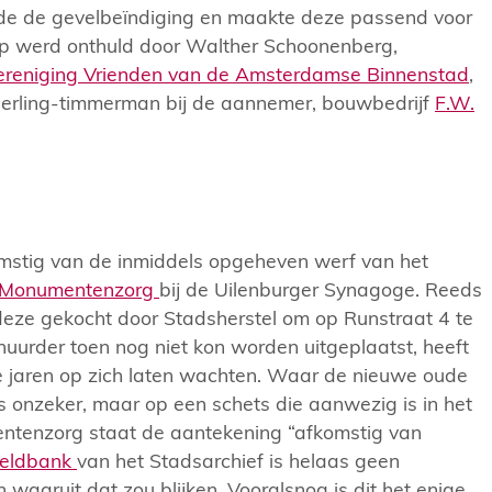
de de gevelbeïndiging en maakte deze passend voor
op werd onthuld door Walther Schoonenberg,
ereniging Vrienden van de Amsterdamse Binnenstad
,
leerling-timmerman bij de aannemer, bouwbedrijf
F.W.
omstig van de inmiddels opgeheven werf van het
 Monumentenzorg
bij de Uilenburger Synagoge. Reeds
 deze gekocht door Stadsherstel om op Runstraat 4 te
huurder toen nog niet kon worden uitgeplaatst, heeft
e jaren op zich laten wachten. Waar de nieuwe oude
 onzeker, maar op een schets die aanwezig is in het
ntenzorg staat de aantekening “afkomstig van
eldbank
van het Stadsarchief is helaas geen
 waaruit dat zou blijken. Vooralsnog is dit het enige