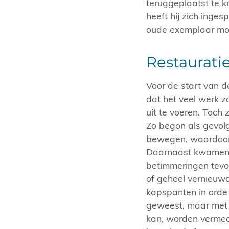
teruggeplaatst te k
heeft hij zich inge
oude exemplaar moc
Restaurati
Voor de start van 
dat het veel werk z
uit te voeren. Toch
Zo begon als gevolg
bewegen, waardoor 
Daarnaast kwamen c
betimmeringen tevo
of geheel vernieuw
kapspanten in orde
geweest, maar met e
kan, worden vermed