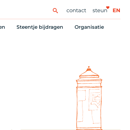
contact
steun
EN
en
Steentje bijdragen
Organisatie
ren
ingaanbod
Steun Vondelkerk!
Ons oprichtingsverh
es
htlijst voor woningzoekenden
Tien manieren om te helpen
Stadsherstel nu
dering
rijfsruimten
Onze Vrienden
Onze Vrijwilligers
erhoudsmeldingen en huurvragen
Vriendennieuws
Werken bij
Schenken, nalaten en ANBI
Nieuws en publicatie
6 redenen om mee te doen
Stadsherstel Winkelt