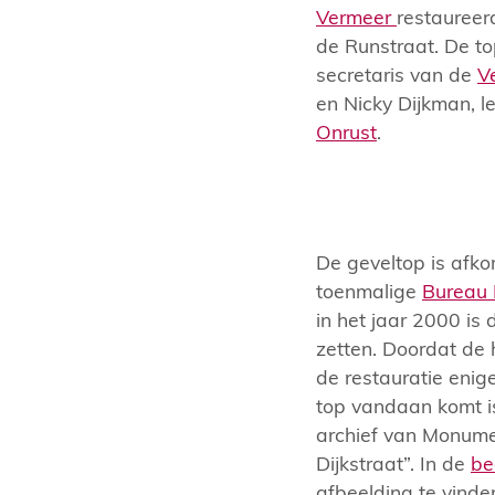
Vermeer
restaureer
de Runstraat. De t
secretaris van de
V
en Nicky Dijkman, 
Onrust
.
De geveltop is afk
toenmalige
Bureau
in het jaar 2000 is
zetten. Doordat de 
de restauratie enig
top vandaan komt is
archief van Monume
Dijkstraat”. In de
be
afbeelding te vinden