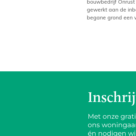
bouwbedrijf Onrust
gewerkt aan de inb
begane grond een w
Inschri
Met onze grat
ons woningaanb
én nodigen wij