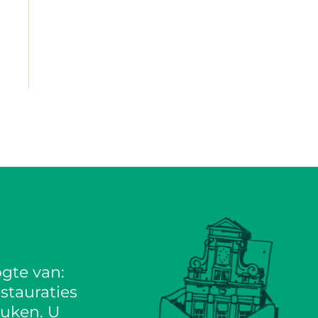
gte van:
stauraties
euken. U