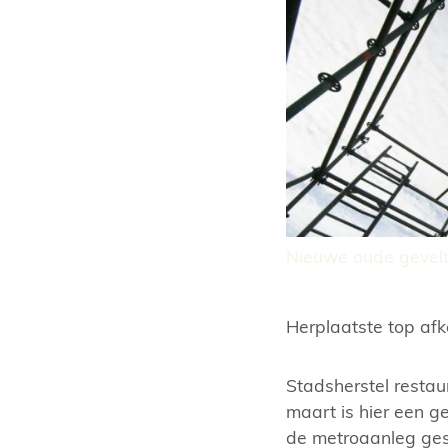
Nieuwe oude gevelt
Herplaatste top af
Stadsherstel restau
maart is hier een g
de metroaanleg gesl