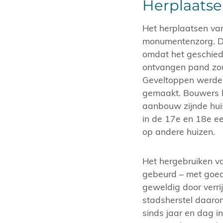
Herplaats
Het herplaatsen va
monumentenzorg. 
omdat het geschiedv
ontvangen pand zou 
Geveltoppen werden 
gemaakt. Bouwers k
aanbouw zijnde huis 
in de 17e en 18e e
op andere huizen.
Het hergebruiken v
gebeurd – met goedv
geweldig door verri
stadsherstel daarom
sinds jaar en dag 