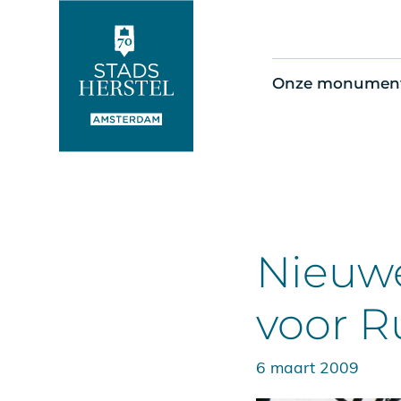
Onze monumen
Alle monument
Restauratienie
Op de kaart
Thema’s
Nieuwe
voor R
6 maart 2009