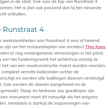
rijgen in de stad. Ook voor de top van Runstraat 4
spannen. Het is dan ook passend dat hij het nieuwste
ht onthullen.
e Runstraat 4
de werkzaamheden aan Runstraat 4 was al bekend
ou zijn om het restauratieplan van architect
Thijs Kaas
 zaten er nog onaangename verrassingen in het pand.
 van het funderingswerk het achterhuis ernstig te
het van een noodconstructie moest worden voorzien.
ompleet verrotte balkeinden achter de
orschijn en werden alle balklagen daarom verstevigd
d. Ook werden de vloeren aangeheeld en de
 gemaakt. Sloop en herbouw zou goedkoper zijn
en monument moet dit natuurlijk als het enigzins
en. Inmiddels is dankzij de inspanningen van