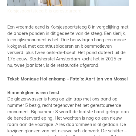
Korsjespoortsteeg 8 is gerestaureerd
Een vreemde eend is Korsjespoortsteeg 8 in vergelijking met
de andere panden in dit gedeelte van de steeg. Een sierlijk,
klein rijksmonument is het. Drie bouwlagen hoog een mooie
klokgevel, met acanthusbladeren en bloemmotieven
versierd, plus twee oeils-de-boeuf. Het pand dateert uit de
17e eeuw. Stadsherstel Amsterdam kocht het in 2015 en
nu, twee jaar later, is de restauratie afgerond.
Tekst: Monique Hollenkamp – Foto’s: Aart Jan van Mossel
Binnenkijken is een feest
De glazenwasser is hoog op zijn trap met ons pand op
nummer 5 bezig, recht tegenover het net gerestaureerde
monument. Bij nummer 8 wordt de laatste hand gelegd aan
de benedenverdieping. Het wachten is nog op een nieuw
raam aan de voorzijde. Alles daaromheen is al gedaan. De
kozijnen glanzen van het nieuwe schilderwerk. De schilder –