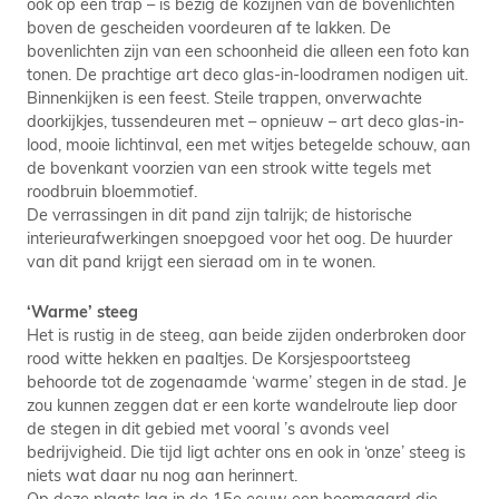
ook op een trap – is bezig de kozijnen van de bovenlichten
boven de gescheiden voordeuren af te lakken. De
bovenlichten zijn van een schoonheid die alleen een foto kan
tonen. De prachtige art deco glas-in-loodramen nodigen uit.
Binnenkijken is een feest. Steile trappen, onverwachte
doorkijkjes, tussendeuren met – opnieuw – art deco glas-in-
lood, mooie lichtinval, een met witjes betegelde schouw, aan
de bovenkant voorzien van een strook witte tegels met
roodbruin bloemmotief.
De verrassingen in dit pand zijn talrijk; de historische
interieurafwerkingen snoepgoed voor het oog. De huurder
van dit pand krijgt een sieraad om in te wonen.
‘Warme’ steeg
Het is rustig in de steeg, aan beide zijden onderbroken door
rood witte hekken en paaltjes. De Korsjespoortsteeg
behoorde tot de zogenaamde ‘warme’ stegen in de stad. Je
zou kunnen zeggen dat er een korte wandelroute liep door
de stegen in dit gebied met vooral ’s avonds veel
bedrijvigheid. Die tijd ligt achter ons en ook in ‘onze’ steeg is
niets wat daar nu nog aan herinnert.
Op deze plaats lag in de 15e eeuw een boomgaard die