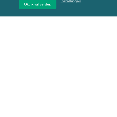
instellingen
Ok, ik wil verder.
Wij geven erfgoed een
toekomst