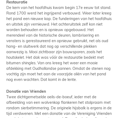
Restauratie
De kern van het hoofdhuis kwam begin 17e eeuw tot stand.
Rond 1700 werd het ingrijpend verbouwd. Weer later kreeg
het pand een nieuwe kap. De funderingen van het hoofdhuis
en uitstek zijn vernieuwd. Het achteruitstek zelf kon niet
worden behouden en is opnieuw opgebouwd. Het
merendeel van de historische deuren, lambrisering en
vensters is gerestaureerd en opnieuw gebruikt, net als oud
hang- en sluitwerk dat nog op verschillende plekken
aanwezig is. Mooi zichtbaar zijn bouwsporen, zoals het
houtskelet. Het dak was vóór de restauratie bedekt met
bitumen shingles. Van ons kreeg het weer een mooie
afdekking met Oudhollandse pannen. Omdat de stenen nog
vochtig zijn moet het aan de voorzijde oliën van het pand
nog even wachten. Dat komt in de lente.
Donatie van Vrienden
Twee dichtgemetselde oeils-de-boeuf, ieder met de
afbeelding van een wolvenkop flankeren het stolpraam met
rondom sierbetimmering. De originele hijsbalk is ergens in de
tijd verdwenen. Met een donatie van de Vereniging Vrienden