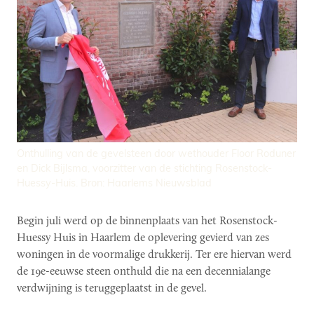
Onthulling van de gevelsteen door wethouder Floor Roduner
en Dick Bijlsma, voorzitter van de stichting Rosenstock-
Huessy-Huis. Bron: Haarlems Nieuwsblad
Begin juli werd op de binnenplaats van het Rosenstock-
Huessy Huis in Haarlem de oplevering gevierd van zes
woningen in de voormalige drukkerij. Ter ere hiervan werd
de 19e-eeuwse steen onthuld die na een decennialange
verdwijning is teruggeplaatst in de gevel.