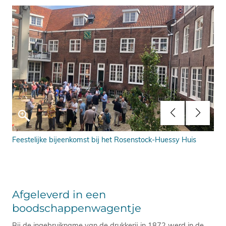
 van
Feestelijke bijeenkomst bij het Rosenstock-Huessy Huis
Fee
Afgeleverd in een
boodschappenwagentje
Bij de ingebruikname van de drukkerij in 1872 werd in de