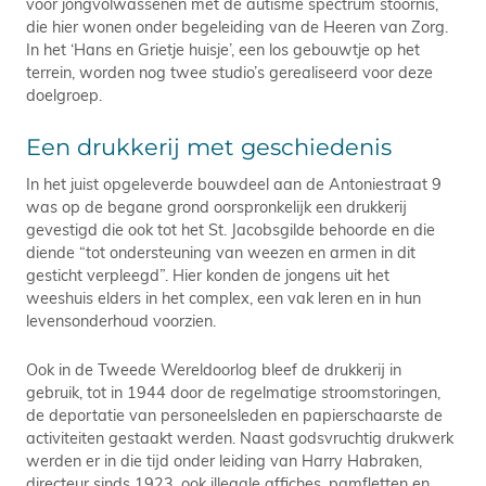
voor jongvolwassenen met de autisme spectrum stoornis,
die hier wonen onder begeleiding van de Heeren van Zorg.
In het ‘Hans en Grietje huisje’, een los gebouwtje op het
terrein, worden nog twee studio’s gerealiseerd voor deze
doelgroep.
Een drukkerij met geschiedenis
In het juist opgeleverde bouwdeel aan de Antoniestraat 9
was op de begane grond oorspronkelijk een drukkerij
gevestigd die ook tot het St. Jacobsgilde behoorde en die
diende “tot ondersteuning van weezen en armen in dit
gesticht verpleegd”. Hier konden de jongens uit het
weeshuis elders in het complex, een vak leren en in hun
levensonderhoud voorzien.
Ook in de Tweede Wereldoorlog bleef de drukkerij in
gebruik, tot in 1944 door de regelmatige stroomstoringen,
de deportatie van personeelsleden en papierschaarste de
activiteiten gestaakt werden. Naast godsvruchtig drukwerk
werden er in die tijd onder leiding van Harry Habraken,
directeur sinds 1923, ook illegale affiches, pamfletten en