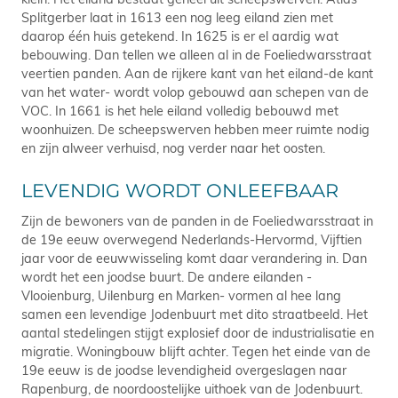
Splitgerber laat in 1613 een nog leeg eiland zien met
daarop één huis getekend. In 1625 is er el aardig wat
bebouwing. Dan tellen we alleen al in de Foeliedwarsstraat
veertien panden. Aan de rijkere kant van het eiland-de kant
van het water- wordt volop gebouwd aan schepen van de
VOC. In 1661 is het hele eiland volledig bebouwd met
woonhuizen. De scheepswerven hebben meer ruimte nodig
en zijn alweer verhuisd, nog verder naar het oosten.
LEVENDIG WORDT ONLEEFBAAR
Zijn de bewoners van de panden in de Foeliedwarsstraat in
de 19e eeuw overwegend Nederlands-Hervormd, Vijftien
jaar voor de eeuwwisseling komt daar verandering in. Dan
wordt het een joodse buurt. De andere eilanden -
Vlooienburg, Uilenburg en Marken- vormen al hee lang
samen een levendige Jodenbuurt met dito straatbeeld. Het
aantal stedelingen stijgt explosief door de industrialisatie en
migratie. Woningbouw blijft achter. Tegen het einde van de
19e eeuw is de joodse levendigheid overgeslagen naar
Rapenburg, de noordoostelijke uithoek van de Jodenbuurt.