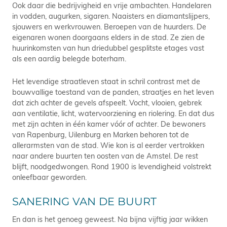
Ook daar die bedrijvigheid en vrije ambachten. Handelaren
in vodden, augurken, sigaren. Naaisters en diamantslijpers,
sjouwers en werkvrouwen. Beroepen van de huurders. De
eigenaren wonen doorgaans elders in de stad. Ze zien de
huurinkomsten van hun driedubbel gesplitste etages vast
als een aardig belegde boterham.
Het levendige straatleven staat in schril contrast met de
bouwvallige toestand van de panden, straatjes en het leven
dat zich achter de gevels afspeelt. Vocht, vlooien, gebrek
aan ventilatie, licht, watervoorziening en riolering. En dat dus
met zijn achten in één kamer vóór of achter. De bewoners
van Rapenburg, Uilenburg en Marken behoren tot de
allerarmsten van de stad. Wie kon is al eerder vertrokken
naar andere buurten ten oosten van de Amstel. De rest
blijft, noodgedwongen. Rond 1900 is levendigheid volstrekt
onleefbaar geworden.
SANERING VAN DE BUURT
En dan is het genoeg geweest. Na bijna vijftig jaar wikken