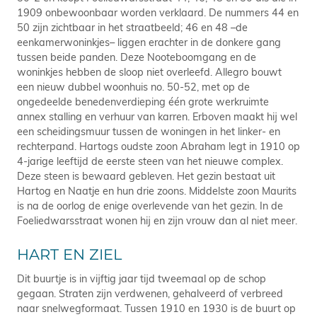
1909 onbewoonbaar worden verklaard. De nummers 44 en
50 zijn zichtbaar in het straatbeeld; 46 en 48 –de
eenkamerwoninkjes– liggen erachter in de donkere gang
tussen beide panden. Deze Nooteboomgang en de
woninkjes hebben de sloop niet overleefd. Allegro bouwt
een nieuw dubbel woonhuis no. 50-52, met op de
ongedeelde benedenverdieping één grote werkruimte
annex stalling en verhuur van karren. Erboven maakt hij wel
een scheidingsmuur tussen de woningen in het linker- en
rechterpand. Hartogs oudste zoon Abraham legt in 1910 op
4-jarige leeftijd de eerste steen van het nieuwe complex.
Deze steen is bewaard gebleven. Het gezin bestaat uit
Hartog en Naatje en hun drie zoons. Middelste zoon Maurits
is na de oorlog de enige overlevende van het gezin. In de
Foeliedwarsstraat wonen hij en zijn vrouw dan al niet meer.
HART EN ZIEL
Dit buurtje is in vijftig jaar tijd tweemaal op de schop
gegaan. Straten zijn verdwenen, gehalveerd of verbreed
naar snelwegformaat. Tussen 1910 en 1930 is de buurt op