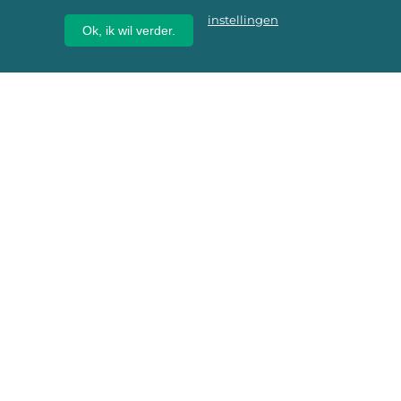
instellingen
Ok, ik wil verder.
Wij geven erfgoed een
toekomst