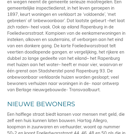
en wegen neemt de gemeente serieuze maatregelen. Een
gemeentelijke inspectiedienst, in het leven geroepen in
1897, keurt woningen en verklaart ze ‘voldoende’, ‘met
gebreken’ of ‘onbewoonbaar’. Dat laatste gebeurt –het laat
zich raden– heel vaak. Ook op eiland Rapenburg in de
Foeliedwarsstraat. Kampioen van de eenkamerwoningen in
insteken, alkoven en souterrains, of verborgen aan het eind
van een donkere gang. De korte Foeliedwarsstraat telt
veertien doodlopende gangen. er vergelijking, het rijkere en
dubbel zo lange gedeelte van het eiland– het Rapenburg
met huizen aan het water– heeft er maar vier, waarvan er
één grenst aan Stadsherstel pand Rapenburg 93. De
onbewoonbaar verklaarde huizen worden gesloopt; veel
bewoners verhuizen naar woningen in de- naar ontwerp
van Berlage nieuwgebouwde- Transvaalbuurt.
NIEUWE BEWONERS
Een halflege straat biedt kansen voor mensen met geld, die
zelf een huis kunnen laten bouwen. Hartog Allegro,
koopman in zuurwaren en verhuurder, woont op nummer
50-2 en koopt Foeliedwarsstraat 44, 46, 48 en 50 als die in