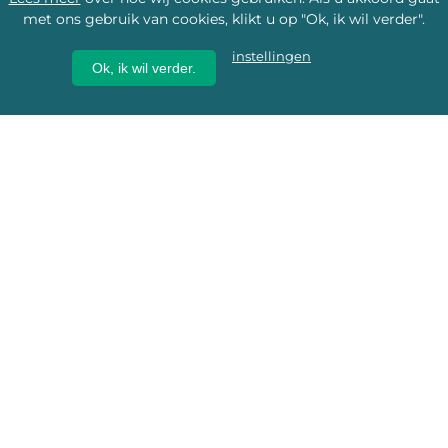
met ons gebruik van cookies, klikt u op "Ok, ik wil verder".
instellingen
Ok, ik wil verder.
Wij geven erfgoed een
toekomst