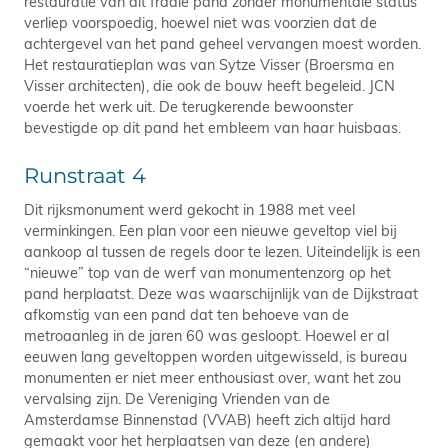
restauratie van dit fraaie pand zonder monumentale status
verliep voorspoedig, hoewel niet was voorzien dat de
achtergevel van het pand geheel vervangen moest worden.
Het restauratieplan was van Sytze Visser (Broersma en
Visser architecten), die ook de bouw heeft begeleid. JCN
voerde het werk uit. De terugkerende bewoonster
bevestigde op dit pand het embleem van haar huisbaas.
Runstraat 4
Dit rijksmonument werd gekocht in 1988 met veel
verminkingen. Een plan voor een nieuwe geveltop viel bij
aankoop al tussen de regels door te lezen. Uiteindelijk is een
“nieuwe” top van de werf van monumentenzorg op het
pand herplaatst. Deze was waarschijnlijk van de Dijkstraat
afkomstig van een pand dat ten behoeve van de
metroaanleg in de jaren 60 was gesloopt. Hoewel er al
eeuwen lang geveltoppen worden uitgewisseld, is bureau
monumenten er niet meer enthousiast over, want het zou
vervalsing zijn. De Vereniging Vrienden van de
Amsterdamse Binnenstad (VVAB) heeft zich altijd hard
gemaakt voor het herplaatsen van deze (en andere)