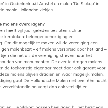
n’ in Ouderkerk a/d Amstel en molen ‘De Slokop’ in
de mooie Hollandse kiekjes…
 molens overdragen?
n heeft vijf jaar geleden besloten zich te
ar kerntaken: belangenbehartiging en
. Om dit mogelijk te maken wil de vereniging een
eigen molenbezit – elf molens verspreid door het land –
ijen die net als de vereniging streven naar het
 houden van monumenten. De over te dragen molens
 en de toekomstig eigenaar moet daar ook garant voor
deze molens blijven draaien en waar mogelijk malen.
ndiging gaat De Hollandsche Molen niet over één nacht
n verzelfstandiging vergt dan ook veel tijd en
’ en ‘De Slokop’ passen heel goed bij het bezit van