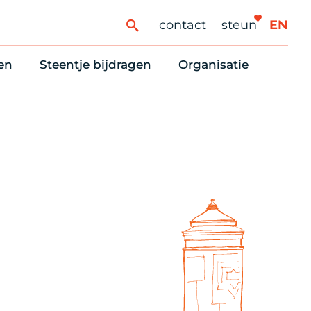
contact
steun
EN
en
Steentje bijdragen
Organisatie
ren
ingaanbod
Steun Vondelkerk!
Ons oprichtingsverh
es
htlijst voor woningzoekenden
Tien manieren om te helpen
Stadsherstel nu
dering
rijfsruimten
Onze Vrienden
Onze Vrijwilligers
erhoudsmeldingen en huurvragen
Vriendennieuws
Werken bij
Schenken, nalaten en ANBI
Nieuws en publicatie
6 redenen om mee te doen
Stadsherstel Winkelt