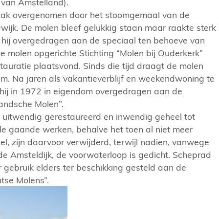
van Amstelland).
taak overgenomen door het stoomgemaal van de
wijk. De molen bleef gelukkig staan maar raakte sterk
is hij overgedragen aan de speciaal ten behoeve van
 molen opgerichte Stichting “Molen bij Ouderkerk”
auratie plaatsvond. Sinds die tijd draagt de molen
am. Na jaren als vakantieverblijf en weekendwoning te
 hij in 1972 in eigendom overgedragen aan de
landsche Molen”.
 uitwendig gerestaureerd en inwendig geheel tot
lle gaande werken, behalve het toen al niet meer
, zijn daarvoor verwijderd, terwijl nadien, vanwege
e Amsteldijk, de voorwaterloop is gedicht. Scheprad
r gebruik elders ter beschikking gesteld aan de
htse Molens”.