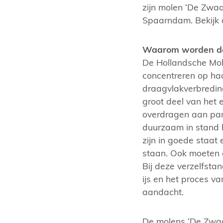
zijn molen ‘De Zwaa
Spaarndam. Bekijk 
Waarom worden de
De Hollandsche Mole
concentreren op ha
draagvlakverbreding
groot deel van het 
overdragen aan part
duurzaam in stand
zijn in goede staat
staan. Ook moeten 
Bij deze verzelfsta
ijs en het proces va
aandacht.
De molens ‘De Zwaan