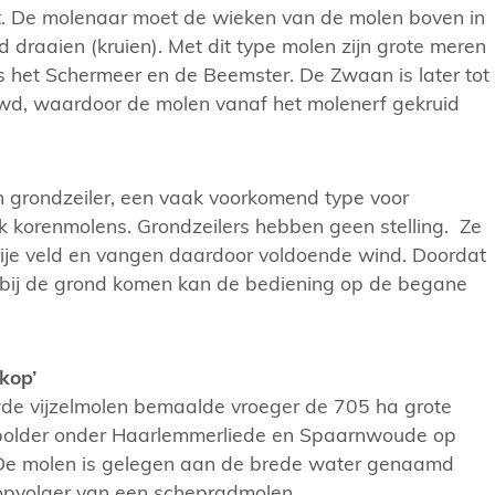
. De molenaar moet de wieken van de molen boven in
 draaien (kruien). Met dit type molen zijn grote meren
 het Schermeer en de Beemster. De Zwaan is later tot
uwd, waardoor de molen vanaf het molenerf gekruid
n grondzeiler, een vaak voorkomend type voor
k korenmolens. Grondzeilers hebben geen stelling. Ze
rije veld en vangen daardoor voldoende wind. Doordat
t bij de grond komen kan de bediening op de begane
kop’
e vijzelmolen bemaalde vroeger de 705 ha grote
polder onder Haarlemmerliede en Spaarnwoude op
De molen is gelegen aan de brede water genaamd
 opvolger van een schepradmolen.