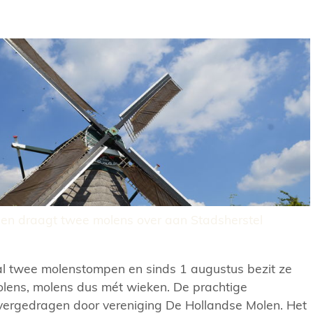
en draagt twee molens over aan Stadsherstel
 al twee molenstompen en sinds 1 augustus bezit ze
olens, molens dus mét wieken. De prachtige
overgedragen door vereniging De Hollandse Molen. Het