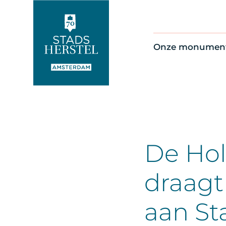
Onze monumen
Alle monument
Restauratienie
Op de kaart
Thema’s
De Ho
draagt
aan St