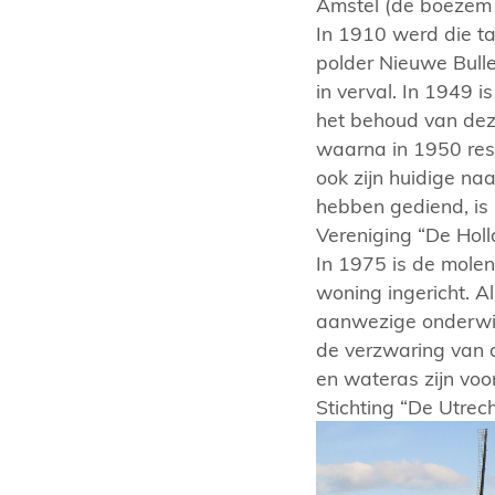
Amstel (de boezem 
In 1910 werd die 
polder Nieuwe Bulle
in verval. In 1949 
het behoud van deze
waarna in 1950 rest
ook zijn huidige na
hebben gediend, is
Vereniging “De Hol
In 1975 is de molen
woning ingericht. A
aanwezige onderwiel
de verzwaring van d
en wateras zijn voo
Stichting “De Utrec