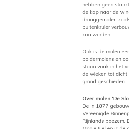
hebben geen staart
de kap naar de wind
drooggemalen zoals
buitenkruier verbo
kan worden.
Ook is de molen ee
poldermolens en oo
staan vaak in het v
de wieken tot dich
grond geschieden.
Over molen ‘De Slo
De in 1877 gebouwd
Vereenigde Binnen
Rijnlands boezem. 
Mooie Nel en is de