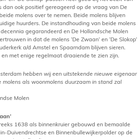
is dan ook positief gereageerd op de vraag van De
beide molens over te nemen. Beide molens blijven
idige huurders. De instandhouding van beide molens
 decennia gegarandeerd en De Hollandsche Molen
 vertrouwen in dat de molens ‘De Zwaan’ en ‘De Slokop’
uderkerk a/d Amstel en Spaarndam blijven sieren.
 en met enige regelmaat draaiende te zien zijn.
msterdam hebben wij een uitstekende nieuwe eigenaar
e molens als woonmolens duurzaam in stand zal
andse Molen
aan’
reeks 1638 als binnenkruier gebouwd en bemaalde
ein-Duivendrechtse en Binnenbullewijkerpolder op de