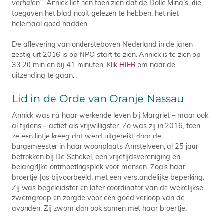
verhalen”
. Annick liet hen toen zien dat de Dolle Mina’s, die
toegaven het blad nooit gelezen te hebben, het niet
helemaal goed hadden.
De aflevering van ondersteboven Nederland in de jaren
zestig uit 2016 is op NPO start te zien. Annick is te zien op
33.20 min en bij 41 minuten. Klik
HIER
om naar de
uitzending te gaan.
Lid in de Orde van Oranje Nassau
Annick was ná haar werkende leven bij Margriet – maar ook
al tijdens – actief als vrijwilligster. Zo was zij in 2016, toen
ze een lintje kreeg dat werd uitgereikt door de
burgemeester in haar woonplaats Amstelveen, al 25 jaar
betrokken bij De Schakel, een vrijetijdsvereniging en
belangrijke ontmoetingsplek voor mensen. Zoals haar
broertje Jos bijvoorbeeld, met een verstandelijke beperking.
Zij was begeleidster en later coördinator van de wekelijkse
zwemgroep en zorgde voor een goed verloop van de
avonden. Zij zwom dan ook samen met haar broertje.