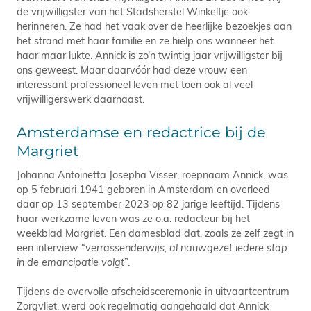
de vrijwilligster van het Stadsherstel Winkeltje ook
herinneren. Ze had het vaak over de heerlijke bezoekjes aan
het strand met haar familie en ze hielp ons wanneer het
haar maar lukte. Annick is zo’n twintig jaar vrijwilligster bij
ons geweest. Maar daarvóór had deze vrouw een
interessant professioneel leven met toen ook al veel
vrijwilligerswerk daarnaast.
Amsterdamse en redactrice bij de
Margriet
Johanna Antoinetta Josepha Visser, roepnaam Annick, was
op 5 februari 1941 geboren in Amsterdam en overleed
daar op 13 september 2023 op 82 jarige leeftijd. Tijdens
haar werkzame leven was ze o.a. redacteur bij het
weekblad Margriet. Een damesblad dat, zoals ze zelf zegt in
een interview “
verrassenderwijs, al nauwgezet iedere stap
in de emancipatie volgt
”.
Tijdens de overvolle afscheidsceremonie in uitvaartcentrum
Zorgvliet, werd ook regelmatig aangehaald dat Annick