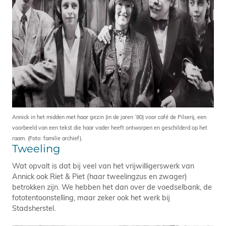
Annick in het midden met haar gezin (in de jaren ’80) voor café de Pilserij, een
voorbeeld van een tekst die haar vader heeft ontworpen en geschilderd op het
raam. (Foto: familie archief).
Tweeling
Wat opvalt is dat bij veel van het vrijwilligerswerk van
Annick ook Riet & Piet (haar tweelingzus en zwager)
betrokken zijn. We hebben het dan over de voedselbank, de
fototentoonstelling, maar zeker ook het werk bij
Stadsherstel.