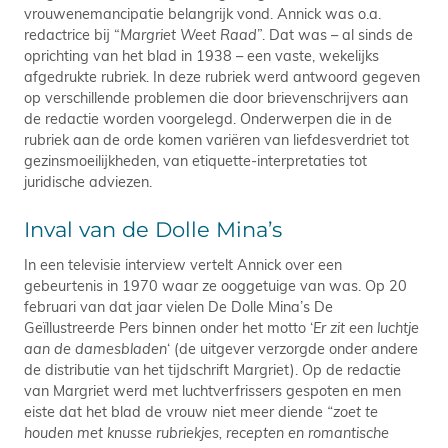
vrouwenemancipatie belangrijk vond. Annick was o.a.
redactrice bij “
Margriet Weet Raad
”. Dat was – al sinds de
oprichting van het blad in 1938 – een vaste, wekelijks
afgedrukte rubriek. In deze rubriek werd antwoord gegeven
op verschillende problemen die door brievenschrijvers aan
de redactie worden voorgelegd. Onderwerpen die in de
rubriek aan de orde komen variëren van liefdesverdriet tot
gezinsmoeilijkheden, van etiquette-interpretaties tot
juridische adviezen.
Inval van de Dolle Mina’s
In een televisie interview vertelt Annick over een
gebeurtenis in 1970 waar ze ooggetuige van was. Op 20
februari van dat jaar vielen De Dolle Mina’s De
Geïllustreerde Pers binnen onder het motto ‘
Er zit een luchtje
aan de damesbladen
‘ (de uitgever verzorgde onder andere
de distributie van het tijdschrift Margriet). Op de redactie
van Margriet werd met luchtverfrissers gespoten en men
eiste dat het blad de vrouw niet meer diende
“zoet te
houden met knusse rubriekjes, recepten en romantische