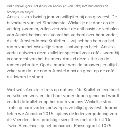
e
Onze vrijwilligers Riet (links) en Annick (2
van links) met hun ouders en
broertjes en zusjes.
Annick is zo’n twintig jaar vrijwilligster bij ons geweest. De
bezoekers van het Stadsherstel Winkeltje die daar op de
vrijdag kwamen, zullen zich zeker de enthousiaste verhalen
van Annick herinneren. Vooral het verhaal over haar vader,
die de ‘Amsterdamse Krulletter’ – wij hebben hem op het
raam van het Winkeltje staan – ontworpen heeft. Annicks
vader ontwierp deze krulletter speciaal voor cafés, waar hij
in opdracht van het biermerk Amstel deze letter op de
ramen gebruikte. Op die manier was de brouwerij er altijd
zeker van dat de naam Amstel mooi en groot op de café-
ruit kwam te staan.
Wat wás Annick er trots op dat over ‘de Krulletter’ een boek
verschenen was, en dat haar vader daarin genoemd wordt,
en dat de krulletter op het raam van ons Winkeltje staat.
Trots op haar vaders ontwerp is ze altijd geweest, daarom
lieten we Annick in 2015, tijdens de ledenvergadering van
de Vrienden, deze prachtige sierletters met de tekst ‘
De
Twee Romeinen
’ op het monument Prinsengracht 1075