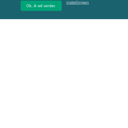
instellingen
Ok, ik wil verder.
Wij geven erfgoed een
toekomst