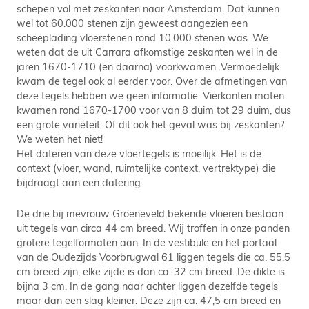
schepen vol met zeskanten naar Amsterdam. Dat kunnen
wel tot 60.000 stenen zijn geweest aangezien een
scheeplading vloerstenen rond 10.000 stenen was. We
weten dat de uit Carrara afkomstige zeskanten wel in de
jaren 1670-1710 (en daarna) voorkwamen. Vermoedelijk
kwam de tegel ook al eerder voor. Over de afmetingen van
deze tegels hebben we geen informatie. Vierkanten maten
kwamen rond 1670-1700 voor van 8 duim tot 29 duim, dus
een grote variëteit. Of dit ook het geval was bij zeskanten?
We weten het niet!
Het dateren van deze vloertegels is moeilijk. Het is de
context (vloer, wand, ruimtelijke context, vertrektype) die
bijdraagt aan een datering.
De drie bij mevrouw Groeneveld bekende vloeren bestaan
uit tegels van circa 44 cm breed. Wij troffen in onze panden
grotere tegelformaten aan. In de vestibule en het portaal
van de Oudezijds Voorbrugwal 61 liggen tegels die ca. 55.5
cm breed zijn, elke zijde is dan ca. 32 cm breed. De dikte is
bijna 3 cm. In de gang naar achter liggen dezelfde tegels
maar dan een slag kleiner. Deze zijn ca. 47,5 cm breed en