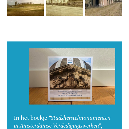
In het boekje
“Stadsherstelmonumenten
in Amsterdamse Verdedigingswerken”
,