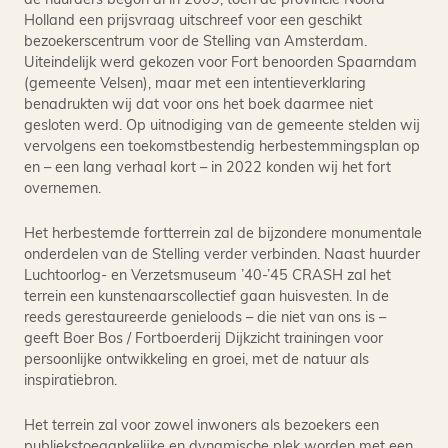
Holland een prijsvraag uitschreef voor een geschikt
bezoekerscentrum voor de Stelling van Amsterdam.
Uiteindelijk werd gekozen voor Fort benoorden Spaarndam
(gemeente Velsen), maar met een intentieverklaring
benadrukten wij dat voor ons het boek daarmee niet
gesloten werd. Op uitnodiging van de gemeente stelden wij
vervolgens een toekomstbestendig herbestemmingsplan op
en – een lang verhaal kort – in 2022 konden wij het fort
overnemen.
Het herbestemde fortterrein zal de bijzondere monumentale
onderdelen van de Stelling verder verbinden. Naast huurder
Luchtoorlog- en Verzetsmuseum ’40-’45 CRASH zal het
terrein een kunstenaarscollectief gaan huisvesten. In de
reeds gerestaureerde genieloods – die niet van ons is –
geeft Boer Bos / Fortboerderij Dijkzicht trainingen voor
persoonlijke ontwikkeling en groei, met de natuur als
inspiratiebron.
Het terrein zal voor zowel inwoners als bezoekers een
publiekstoegankelijke en dynamische plek worden met een