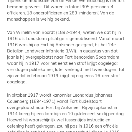
Tijdens de mobilisatie van de Eerste Wereldoorlog is het fort
bemand geweest. Dit waren in totaal 305 personen: 4
officieren, 18 onderofficieren en 283 ‘minderen’. Van de
manschappen is weinig bekend.
Van Wilhelm van Boordt (1892-1944) weten we dat hij in
1916 als Landstorm plichtige is gemobiliseerd. Vanaf maart
1916 was hij op Fort bij Aalsmeer gelegerd, bij het 24e
Bataljon Landweer Infanterie (LWI). In augustus van dat
jaar is hij overgeplaatst naar Fort benoorden Spaarndam
waar hij in 1917 voor het eerst een straf krijgt opgelegd:
vier dagen politiekamer, later verlengd met twee dagen. Tot
zijn verlof in februari 1919 krijgt hij nog eens 16 keer straf
opgelegd.
In oktober 1917 wordt kanonnier Leonardus Johannes
Couenberg (1894-1971) vanaf Fort Kudelstaart
overgeplaatst naar Fort bij Aalsmeer. Bij zijn opkomst in
1914 kreeg hij een karabijn en 10 guldencent soldij per dag.
Hoewel hij waarschijnlijk wel tussentijds instructie en
oefening heeft gekregen, zou hij pas in 1916 een officiële
opleiding in het bedienen van het geschut krijgen. In 1918