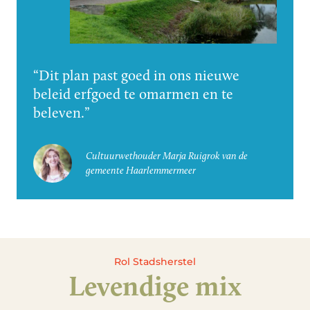
Dit plan past goed in ons nieuwe
beleid erfgoed te omarmen en te
beleven.
Cultuurwethouder Marja Ruigrok van de
gemeente Haarlemmermeer
Rol Stadsherstel
Levendige mix