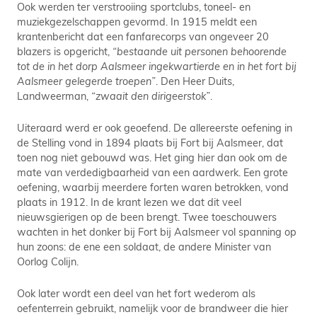
Ook werden ter verstrooiing sportclubs, toneel- en
muziekgezelschappen gevormd. In 1915 meldt een
krantenbericht dat een fanfarecorps van ongeveer 20
blazers is opgericht,
“bestaande uit personen behoorende
tot de in het dorp Aalsmeer ingekwartierde en in het fort bij
Aalsmeer gelegerde troepen”
. Den Heer Duits,
Landweerman,
“zwaait den dirigeerstok”
.
Uiteraard werd er ook geoefend. De allereerste oefening in
de Stelling vond in 1894 plaats bij Fort bij Aalsmeer, dat
toen nog niet gebouwd was. Het ging hier dan ook om de
mate van verdedigbaarheid van een aardwerk. Een grote
oefening, waarbij meerdere forten waren betrokken, vond
plaats in 1912. In de krant lezen we dat dit veel
nieuwsgierigen op de been brengt. Twee toeschouwers
wachten in het donker bij Fort bij Aalsmeer vol spanning op
hun zoons: de ene een soldaat, de andere Minister van
Oorlog Colijn.
Ook later wordt een deel van het fort wederom als
oefenterrein gebruikt, namelijk voor de brandweer die hier