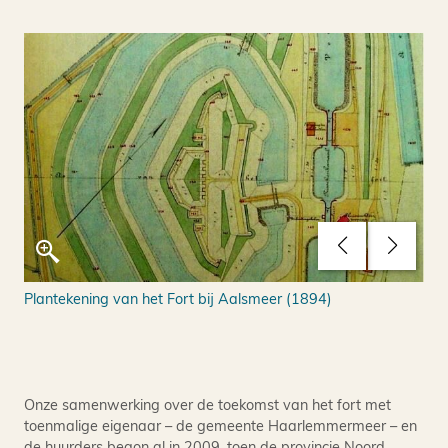
Plantekening van het Fort bij Aalsmeer (1894)
Reu
Gro
Onze samenwerking over de toekomst van het fort met
toenmalige eigenaar – de gemeente Haarlemmermeer – en
de huurders begon al in 2009, toen de provincie Noord