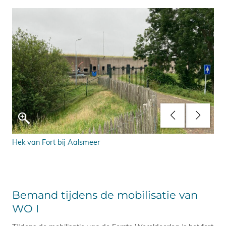
ij
Hek van Fort bij Aalsmeer
Ver
Aal
Bemand tijdens de mobilisatie van
WO I