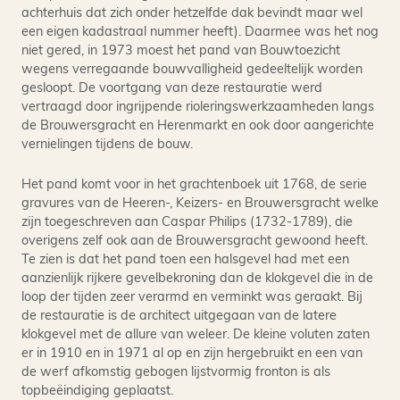
achterhuis dat zich onder hetzelfde dak bevindt maar wel
een eigen kadastraal nummer heeft). Daarmee was het nog
niet gered, in 1973 moest het pand van Bouwtoezicht
wegens verregaande bouwvalligheid gedeeltelijk worden
gesloopt. De voortgang van deze restauratie werd
vertraagd door ingrijpende rioleringswerkzaamheden langs
de Brouwersgracht en Herenmarkt en ook door aangerichte
vernielingen tijdens de bouw.
Het pand komt voor in het grachtenboek uit 1768, de serie
gravures van de Heeren-, Keizers- en Brouwersgracht welke
zijn toegeschreven aan Caspar Philips (1732-1789), die
overigens zelf ook aan de Brouwersgracht gewoond heeft.
Te zien is dat het pand toen een halsgevel had met een
aanzienlijk rijkere gevelbekroning dan de klokgevel die in de
loop der tijden zeer verarmd en verminkt was geraakt. Bij
de restauratie is de architect uitgegaan van de latere
klokgevel met de allure van weleer. De kleine voluten zaten
er in 1910 en in 1971 al op en zijn hergebruikt en een van
de werf afkomstig gebogen lijstvormig fronton is als
topbeëindiging geplaatst.