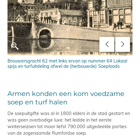
Brouwersgracht 62 met links ervan op nummer 64 Lokaal
Bro
spijs en turfuitdeling ofwel de (herbouwde) Soeploods
lin
ach
Sta
Armen konden een kom voedzame
soep en turf halen
De soepuitgifte was al in 1800 elders in de stad gestart en
was geen overbodige luxe: het leidde in het eerste
winterseizoen tot maar liefst 790.000 uitgedeelde porties
van de zogenaamde Rumfordse soep.