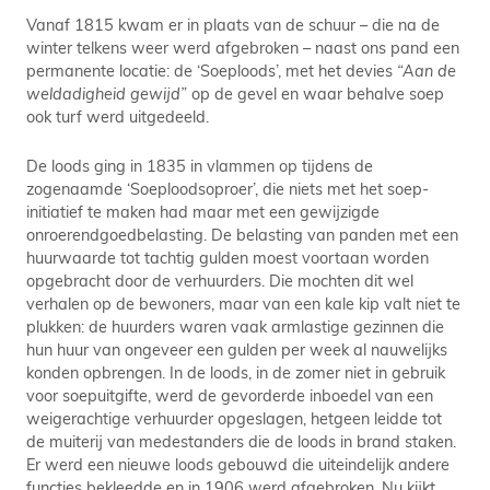
Vanaf 1815 kwam er in plaats van de schuur – die na de
winter telkens weer werd afgebroken – naast ons pand een
permanente locatie: de ‘Soeploods’, met het devies
“Aan de
weldadigheid gewijd”
op de gevel en waar behalve soep
ook turf werd uitgedeeld.
De loods ging in 1835 in vlammen op tijdens de
zogenaamde ‘Soeploodsoproer’, die niets met het soep-
initiatief te maken had maar met een gewijzigde
onroerendgoedbelasting. De belasting van panden met een
huurwaarde tot tachtig gulden moest voortaan worden
opgebracht door de verhuurders. Die mochten dit wel
verhalen op de bewoners, maar van een kale kip valt niet te
plukken: de huurders waren vaak armlastige gezinnen die
hun huur van ongeveer een gulden per week al nauwelijks
konden opbrengen. In de loods, in de zomer niet in gebruik
voor soepuitgifte, werd de gevorderde inboedel van een
weigerachtige verhuurder opgeslagen, hetgeen leidde tot
de muiterij van medestanders die de loods in brand staken.
Er werd een nieuwe loods gebouwd die uiteindelijk andere
functies bekleedde en in 1906 werd afgebroken. Nu kijkt