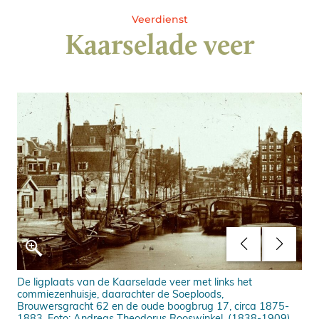
Veerdienst
Kaarselade veer
De ligplaats van de Kaarselade veer met links het
Vra
commiezenhuisje, daarachter de Soeploods,
en 
Brouwersgracht 62 en de oude boogbrug 17, circa 1875-
Sta
1883. Foto: Andreas Theodorus Rooswinkel, (1838-1909),