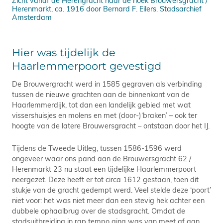
Zicht vanaf de Herengracht naar de hoek Brouwersgracht /
Bro
Herenmarkt, ca. 1916 door Bernard F. Eilers. Stadsarchief
mid
Amsterdam
Phi
Hier was tijdelijk de
Haarlemmerpoort gevestigd
De Brouwergracht werd in 1585 gegraven als verbinding
tussen de nieuwe grachten aan de binnenkant van de
Haarlemmerdijk, tot dan een landelijk gebied met wat
vissershuisjes en molens en met (door-)‘braken’ – ook ter
hoogte van de latere Brouwersgracht – ontstaan door het IJ.
Tijdens de Tweede Uitleg, tussen 1586-1596 werd
ongeveer waar ons pand aan de Brouwersgracht 62 /
Herenmarkt 23 nu staat een tijdelijke Haarlemmerpoort
neergezet. Deze heeft er tot circa 1612 gestaan, toen dit
stukje van de gracht gedempt werd. Veel stelde deze ‘poort’
niet voor: het was niet meer dan een stevig hek achter een
dubbele ophaalbrug over de stadsgracht. Omdat de
stadsuitbreiding in rap tempo ging was van meet af aan