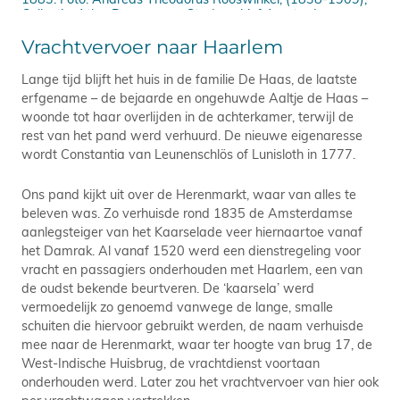
Collectie: Atlas Dreesmann. Stadsarchief Amsterdam
Vrachtvervoer naar Haarlem
Lange tijd blijft het huis in de familie De Haas, de laatste
erfgename – de bejaarde en ongehuwde Aaltje de Haas –
woonde tot haar overlijden in de achterkamer, terwijl de
rest van het pand werd verhuurd. De nieuwe eigenaresse
wordt Constantia van Leunenschlös of Lunisloth in 1777.
Ons pand kijkt uit over de Herenmarkt, waar van alles te
beleven was. Zo verhuisde rond 1835 de Amsterdamse
aanlegsteiger van het Kaarselade veer hiernaartoe vanaf
het Damrak. Al vanaf 1520 werd een dienstregeling voor
vracht en passagiers onderhouden met Haarlem, een van
de oudst bekende beurtveren. De ‘kaarsela’ werd
vermoedelijk zo genoemd vanwege de lange, smalle
schuiten die hiervoor gebruikt werden, de naam verhuisde
mee naar de Herenmarkt, waar ter hoogte van brug 17, de
West-Indische Huisbrug, de vrachtdienst voortaan
onderhouden werd. Later zou het vrachtvervoer van hier ook