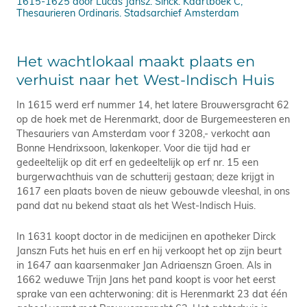
1615-1625 door Lucas Jansz. Sinck. Kaartboek C,
ter
Thesaurieren Ordinaris. Stadsarchief Amsterdam
190
Het wachtlokaal maakt plaats en
verhuist naar het West-Indisch Huis
In 1615 werd erf nummer 14, het latere Brouwersgracht 62
op de hoek met de Herenmarkt, door de Burgemeesteren en
Thesauriers van Amsterdam voor f 3208,- verkocht aan
Bonne Hendrixsoon, lakenkoper. Voor die tijd had er
gedeeltelijk op dit erf en gedeeltelijk op erf nr. 15 een
burgerwachthuis van de schutterij gestaan; deze krijgt in
1617 een plaats boven de nieuw gebouwde vleeshal, in ons
pand dat nu bekend staat als het West-Indisch Huis.
In 1631 koopt doctor in de medicijnen en apotheker Dirck
Janszn Futs het huis en erf en hij verkoopt het op zijn beurt
in 1647 aan kaarsenmaker Jan Adriaenszn Groen. Als in
1662 weduwe Trijn Jans het pand koopt is voor het eerst
sprake van een achterwoning: dit is Herenmarkt 23 dat één