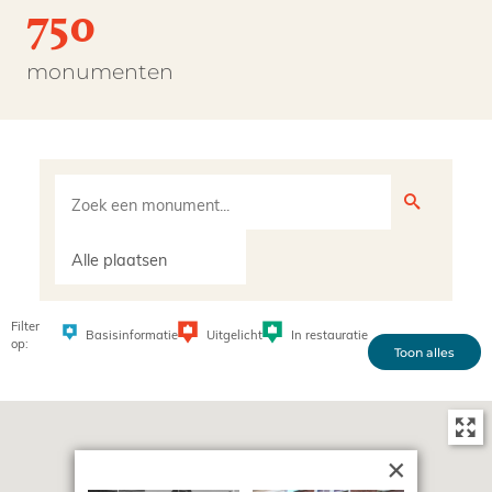
750
monumenten
Filter
Uitgelicht
In restauratie
Basisinformatie
op:
Toon alles