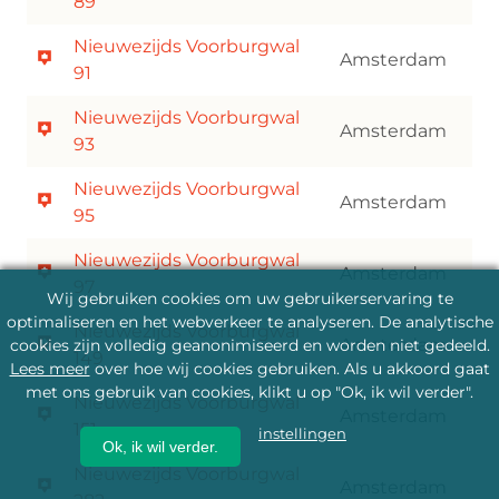
89
Nieuwezijds Voorburgwal
Amsterdam
91
Nieuwezijds Voorburgwal
Amsterdam
93
Nieuwezijds Voorburgwal
Amsterdam
95
Nieuwezijds Voorburgwal
Amsterdam
97
Wij gebruiken cookies om uw gebruikerservaring te
optimaliseren en het webverkeer te analyseren. De analytische
Nieuwezijds Voorburgwal
Amsterdam
cookies zijn volledig geanonimiseerd en worden niet gedeeld.
149
Lees meer
over hoe wij cookies gebruiken. Als u akkoord gaat
met ons gebruik van cookies, klikt u op "Ok, ik wil verder".
Nieuwezijds Voorburgwal
Amsterdam
151
instellingen
Ok, ik wil verder.
Nieuwezijds Voorburgwal
Amsterdam