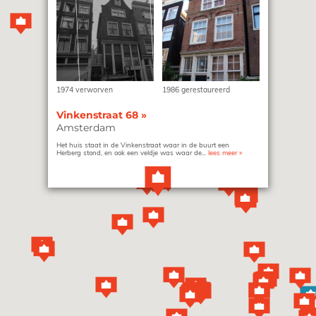
1974 verworven
1986 gerestaureerd
Vinkenstraat 68
»
Amsterdam
Het huis staat in de Vinkenstraat waar in de buurt een
Herberg stond, en ook een veldje was waar de...
lees meer
»