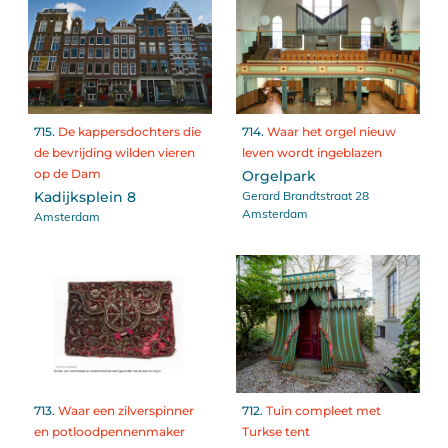
715.
De kappersdochters die
714.
Waar het orgel nieuw
de bevrijding wilden vieren
leven wordt ingeblazen
op de Dam
Orgelpark
Gerard Brandtstraat 28
Kadijksplein 8
Amsterdam
Amsterdam
713.
Waar een zilverspinner
712.
Tuin compleet met
en potloodpennenmaker
Turkse tent