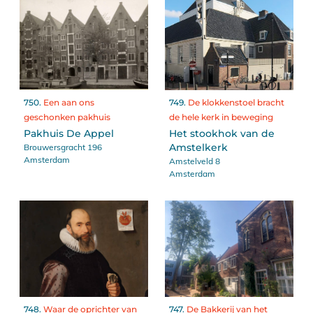
750.
Een aan ons
749.
De klokkenstoel bracht
geschonken pakhuis
de hele kerk in beweging
Pakhuis De Appel
Het stookhok van de
Brouwersgracht 196
Amstelkerk
Amsterdam
Amstelveld 8
Amsterdam
748.
Waar de oprichter van
747.
De Bakkerij van het