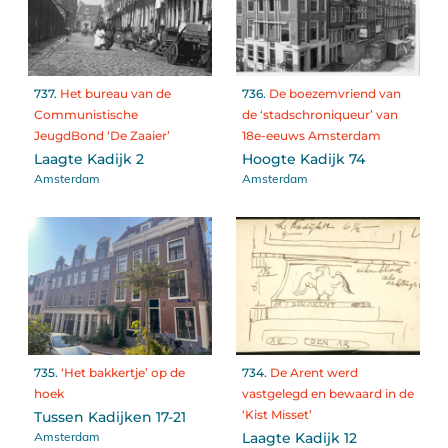
737.
Het bureau van de
736.
De boezemvriend van
Communistische
de ‘stadschroniqueur’ van
JeugdBond ‘De Zaaier’
18e-eeuws Amsterdam
Laagte Kadijk 2
Hoogte Kadijk 74
Amsterdam
Amsterdam
735.
‘Het bakkertje’ op de
734.
De Arent werd
hoek
vastgelegd en bewaard in de
‘Kist Misset’
Tussen Kadijken 17-21
Amsterdam
Laagte Kadijk 12