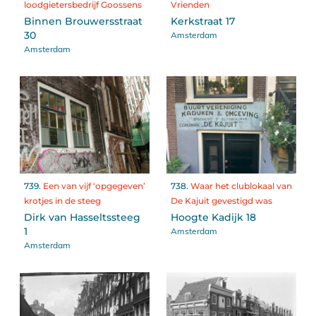
loodgietersbedrijf Goossens
Vrienden
Binnen Brouwersstraat
Kerkstraat 17
Amsterdam
30
Amsterdam
739.
Een van vijf ‘opgegeven’
738.
Waar het clublokaal van
krotjes in de steeg
De Kajuit gevestigd was
Dirk van Hasseltssteeg
Hoogte Kadijk 18
Amsterdam
1
Amsterdam