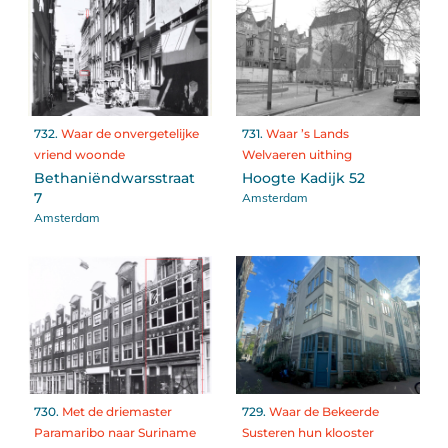
732.
Waar de onvergetelijke
731.
Waar ’s Lands
vriend woonde
Welvaeren uithing
Bethaniëndwarsstraat
Hoogte Kadijk 52
Amsterdam
7
Amsterdam
730.
Met de driemaster
729.
Waar de Bekeerde
Paramaribo naar Suriname
Susteren hun klooster