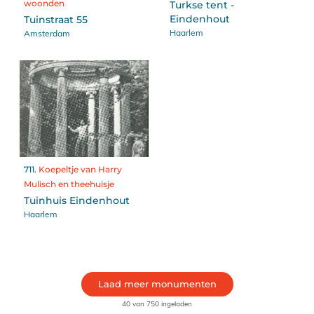
woonden
Turkse tent -
Eindenhout
Tuinstraat 55
Haarlem
Amsterdam
711.
Koepeltje van Harry
Mulisch en theehuisje
Tuinhuis Eindenhout
Haarlem
Laad meer monumenten
40 van 750 ingeladen