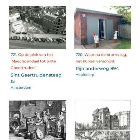
721.
Op de plek van het
720.
Waar na de bromvlieg,
‘Maechdendael tot Sinte
het kuiken verschijnt
Gheertruden’
Rijnlanderweg 894
Hoofddorp
Sint Geertruidensteeg
15
Amsterdam