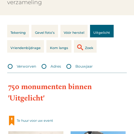
verzameling
Tekening
Gevel foto’s
Vóór herstel
Uitgelicht
Vriendenbijdrage
Kom langs
Zoek
Verworven
Adres
Bouwjaar
750 monumenten binnen
'Uitgelicht'
Te huur voor uw event