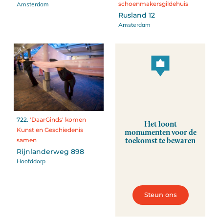
Amsterdam
schoenmakersgildehuis
Rusland 12
Amsterdam
722.
'DaarGinds' komen
Het loont
Kunst en Geschiedenis
monumenten voor de
toekomst te bewaren
samen
Rijnlanderweg 898
Hoofddorp
Steun ons