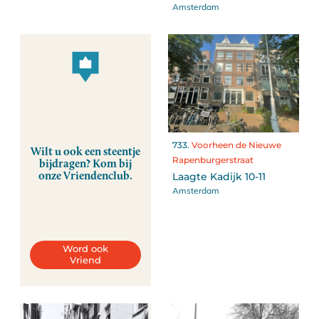
Amsterdam
733.
Voorheen de Nieuwe
Wilt u ook een steentje
Rapenburgerstraat
bijdragen? Kom bij
onze Vriendenclub.
Laagte Kadijk 10-11
Amsterdam
Word ook
Vriend