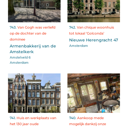
743.
Van Gogh was verliefd
742.
Van chique woonhuis
op de dochter van de
tot lokaal ‘Golconda’
dominee
Nieuwe Herengracht 47
Amsterdam
Armenbakkerij van de
Amstelkerk
Amstelveld 6
Amsterdam
741.
Huis en werkplaats van
740.
Aankoop mede
het 130 jaar oude
mogelijk dankzij onze