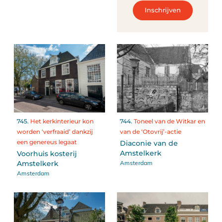
Inschrijven
745.
Het kerkinterieur kon
744.
Toneel van de Witkar en
worden ‘verfraaid’ dankzij
van de ‘Otovrij’-actie
een genereus legaat
Diaconie van de
Amstelkerk
Voorhuis kosterij
Amsterdam
Amstelkerk
Amsterdam