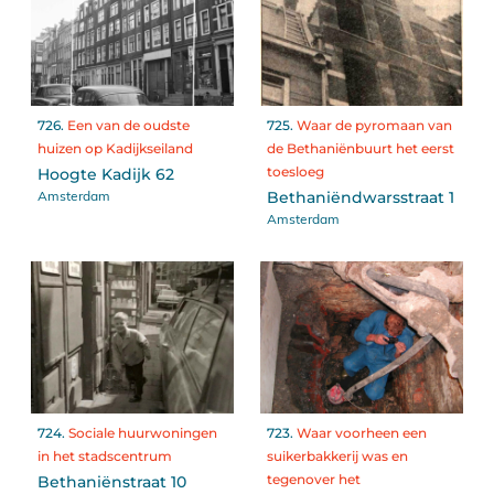
726.
Een van de oudste
725.
Waar de pyromaan van
huizen op Kadijkseiland
de Bethaniënbuurt het eerst
toesloeg
Hoogte Kadijk 62
Amsterdam
Bethaniëndwarsstraat 1
Amsterdam
724.
Sociale huurwoningen
723.
Waar voorheen een
in het stadscentrum
suikerbakkerij was en
tegenover het
Bethaniënstraat 10