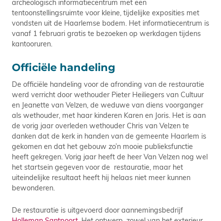
archeologisch informatiecentrum met een
tentoonstellingsruimte voor kleine, tijdelijke exposities met
vondsten uit de Haarlemse bodem. Het informatiecentrum is
vanaf 1 februari gratis te bezoeken op werkdagen tijdens
kantooruren.
Officiële handeling
De officiële handeling voor de afronding van de restauratie
werd verricht door wethouder Pieter Heiliegers van Cultuur
en Jeanette van Velzen, de weduwe van diens voorganger
als wethouder, met haar kinderen Karen en Joris. Het is aan
de vorig jaar overleden wethouder Chris van Velzen te
danken dat de kerk in handen van de gemeente Haarlem is
gekomen en dat het gebouw zo’n mooie publieksfunctie
heeft gekregen. Vorig jaar heeft de heer Van Velzen nog wel
het startsein gegeven voor de restauratie, maar het
uiteindelijke resultaat heeft hij helaas niet meer kunnen
bewonderen.
De restauratie is uitgevoerd door aannemingsbedrijf
Holleman Santpoort
. Het ontwerp, zowel van het exterieur