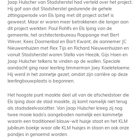
Jaap Hulscher van Stadsherstel had verteld over het project.
Hij gaf aan dat Stadsherstel gedurende de gehele
zittingsperiode van Els Iping met dit project actief is
geweest. Maar er waren meer betrokkenen die langer aan
dit project werkten: Paul Rohlfs en Els Iping van de
gemeente, het architectenbureau Rappange met Bert
Wever, Kees Doornenbal en Bart Kwant, de aannemer JC
Nieuwenhuizen met Rex Tijs en Richard Nieuwenhuizen en
vanuit Stadsherstel waren Stella van Heezik, Gijs Hoen en
Jaap Hulscher telkens te vinden op de wallen. Speciale
aandacht ging naar leerling timmerman Joey Koeleteloeme.
Hij werd in het zonnetje gezet, omdat zijn carrière op deze
leerlingbouwplaats is begonnen.
Het hoogste punt maakte deel uit van de afscheidstoer die
Els Iping door de stad maakte, zij komt namelijk niet terug
als stadsdeelvoorzitter. Van Jaap Hulscher kreeg zij nog
twee mooie kado’s aangeboden namelijk een kommetje
waarin een traditioneel blauw-wit huisje staat en het KLM
jubileum boekje waar alle KLM huisjes in staan en ook onze
pandjes in genoemd worden.