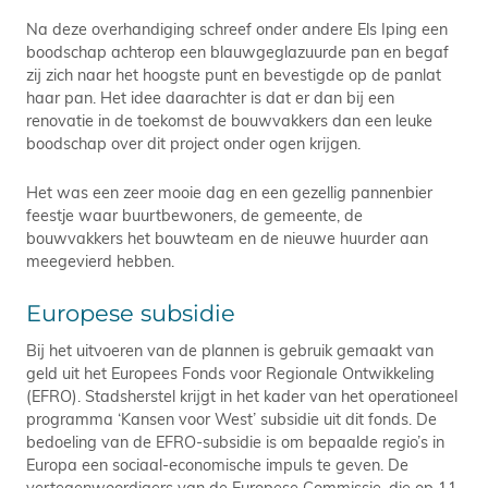
Na deze overhandiging schreef onder andere Els Iping een
boodschap achterop een blauwgeglazuurde pan en begaf
zij zich naar het hoogste punt en bevestigde op de panlat
haar pan. Het idee daarachter is dat er dan bij een
renovatie in de toekomst de bouwvakkers dan een leuke
boodschap over dit project onder ogen krijgen.
Het was een zeer mooie dag en een gezellig pannenbier
feestje waar buurtbewoners, de gemeente, de
bouwvakkers het bouwteam en de nieuwe huurder aan
meegevierd hebben.
Europese subsidie
Bij het uitvoeren van de plannen is gebruik gemaakt van
geld uit het Europees Fonds voor Regionale Ontwikkeling
(EFRO). Stadsherstel krijgt in het kader van het operationeel
programma ‘Kansen voor West’ subsidie uit dit fonds. De
bedoeling van de EFRO-subsidie is om bepaalde regio’s in
Europa een sociaal-economische impuls te geven. De
vertegenwoordigers van de Europese Commissie, die op 11