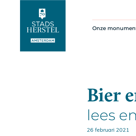
Onze monumen
Alle monument
Restauratienie
Op de kaart
Thema’s
Bier e
lees e
26 februari 2021