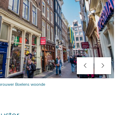
 brouwer Boelens woonde
uster