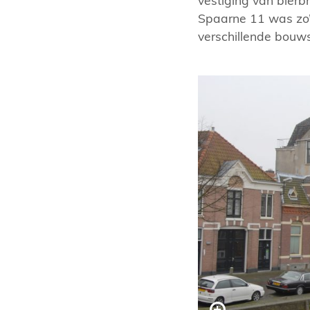
vestiging van bier
Spaarne 11 was zo’n
verschillende bouws