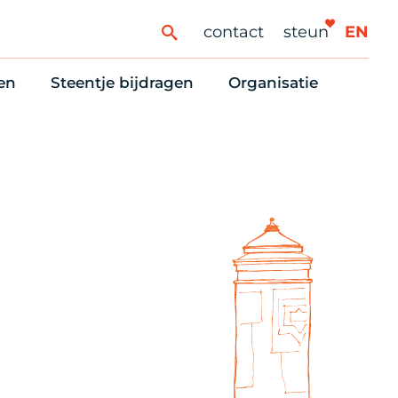
contact
steun
EN
en
Steentje bijdragen
Organisatie
ren
ingaanbod
Steun Vondelkerk!
Ons oprichtingsverh
es
htlijst voor woningzoekenden
Tien manieren om te helpen
Stadsherstel nu
dering
rijfsruimten
Onze Vrienden
Onze Vrijwilligers
erhoudsmeldingen en huurvragen
Vriendennieuws
Werken bij
Schenken, nalaten en ANBI
Nieuws en publicatie
6 redenen om mee te doen
Stadsherstel Winkelt