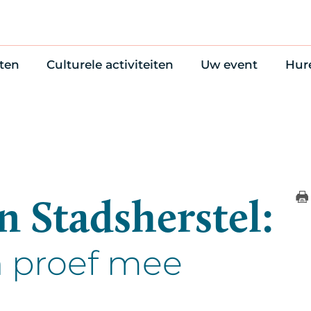
ten
Culturele activiteiten
Uw event
Hur
en
Cultuuragenda
Zelf iets organise
Won
uws
70 jaar activiteiten
Bijzondere Locati
Wac
Monumentenroutes
Congres en verga
Bed
Voor Vrienden
Diner en receptie
Ond
Online activiteiten
Cultuur
n Stadsherstel:
Trouwen
n proef mee