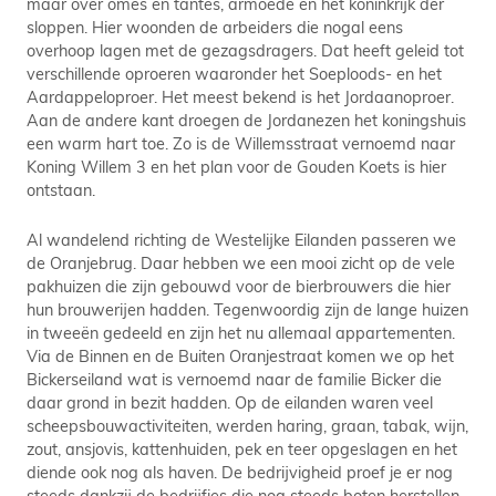
maar over omes en tantes, armoede en het koninkrijk der
sloppen. Hier woonden de arbeiders die nogal eens
overhoop lagen met de gezagsdragers. Dat heeft geleid tot
verschillende oproeren waaronder het Soeploods- en het
Aardappeloproer. Het meest bekend is het Jordaanoproer.
Aan de andere kant droegen de Jordanezen het koningshuis
een warm hart toe. Zo is de Willemsstraat vernoemd naar
Koning Willem 3 en het plan voor de Gouden Koets is hier
ontstaan.
Al wandelend richting de Westelijke Eilanden passeren we
de Oranjebrug. Daar hebben we een mooi zicht op de vele
pakhuizen die zijn gebouwd voor de bierbrouwers die hier
hun brouwerijen hadden. Tegenwoordig zijn de lange huizen
in tweeën gedeeld en zijn het nu allemaal appartementen.
Via de Binnen en de Buiten Oranjestraat komen we op het
Bickerseiland wat is vernoemd naar de familie Bicker die
daar grond in bezit hadden. Op de eilanden waren veel
scheepsbouwactiviteiten, werden haring, graan, tabak, wijn,
zout, ansjovis, kattenhuiden, pek en teer opgeslagen en het
diende ook nog als haven. De bedrijvigheid proef je er nog
steeds dankzij de bedrijfjes die nog steeds boten herstellen