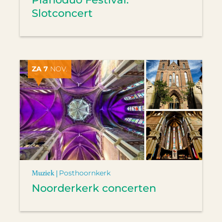
Slotconcert
ZA 7
NOV.
Muziek |
Posthoornkerk
Noorderkerk concerten