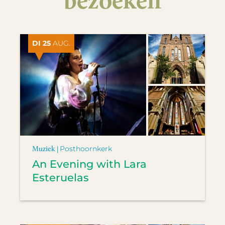
DI 25
AUG.
Muziek |
Posthoornkerk
An Evening with Lara
Esteruelas