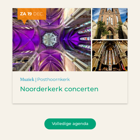
ZA 19
DEC.
Muziek |
Posthoornkerk
Noorderkerk concerten
Volledige agenda