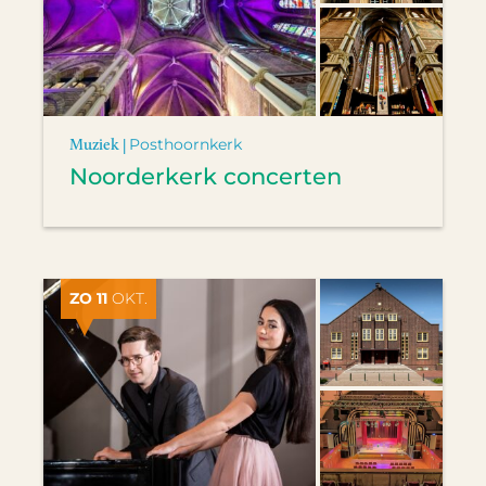
Muziek |
Posthoornkerk
Noorderkerk concerten
ZO 11
OKT.