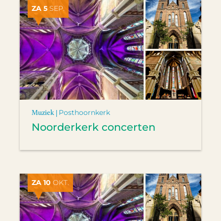
ZA 5
SEP.
Muziek |
Posthoornkerk
Noorderkerk concerten
ZA 10
OKT.