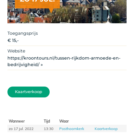
Toegangsprijs
€ 15,-
Website
https://kroontours.nl/tussen-rijkdom-armoede-en-
bedrijvigheid/ »
Kaartverkoop
Wanneer
Tijd
Waar
zo 17 jul. 2022
13:30
Posthoornkerk
Kaartverkoop