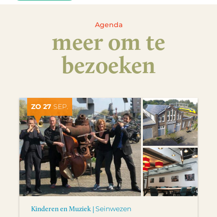
Agenda
meer om te
bezoeken
ZO 27
SEP.
Kinderen en Muziek |
Seinwezen