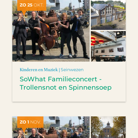
ZO 25
OKT.
Kinderen en Muziek |
Seinwezen
SoWhat Familieconcert -
Trollensnot en Spinnensoep
ZO 1
NOV.