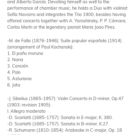
and Alberto García. Devoting himself as well to the
performance of chamber music, he holds a Duo with violinist
Sofía Navarro and integrates the Trio 1900, besides having
offered concerts together with A. Yaroshinsky, P. P. Cámara,
Carlos Marín or the legendary pianist Maria Joao Pires.
-M. de Falla (1876-1946): Suite popular española (1914)
(arrangement of Paul Kochanski):
1. El paño moruno
2. Nana
3. Canción
4. Polo
5. Asturiana
6. Jota
-J. Sibelius (1865-1957): Violin Concerto in D-minor, Op.47
(1903; revision 1905):
I. Allegro moderato
-D. Scarlatti (1685-1757): Sonata in E-major, K. 380.
-D. Scarlatti (1685-1757): Sonata in B-minor, K.27.
-R. Schumann (1810-1854): Arabeske in C-major, Op. 18