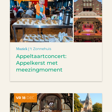
Muziek |
't Zonnehuis
Appeltaartconcert:
Appelkerst met
meezingmoment
VR 18
DEC.