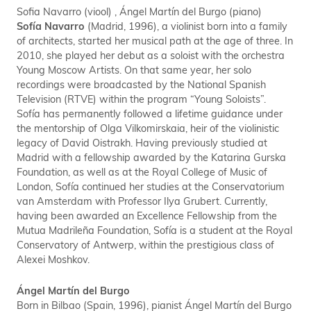
Sofia Navarro (viool) , Ángel Martín del Burgo (piano)
Sofía Navarro
(Madrid, 1996), a violinist born into a family
of architects, started her musical path at the age of three. In
2010, she played her debut as a soloist with the orchestra
Young Moscow Artists. On that same year, her solo
recordings were broadcasted by the National Spanish
Television (RTVE) within the program “Young Soloists”.
Sofía has permanently followed a lifetime guidance under
the mentorship of Olga Vilkomirskaia, heir of the violinistic
legacy of David Oistrakh. Having previously studied at
Madrid with a fellowship awarded by the Katarina Gurska
Foundation, as well as at the Royal College of Music of
London, Sofía continued her studies at the Conservatorium
van Amsterdam with Professor Ilya Grubert. Currently,
having been awarded an Excellence Fellowship from the
Mutua Madrileña Foundation, Sofía is a student at the Royal
Conservatory of Antwerp, within the prestigious class of
Alexei Moshkov.
Ángel Martín del Burgo
Born in Bilbao (Spain, 1996), pianist Ángel Martín del Burgo