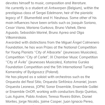
devotes himself to music, composition and literature.
He currently is a student at Antwerpen (Belgium), within the
prestigious class of Sergei Edelmann, heir of the pianistic
legacy of F. Blumenfeld and H. Neuhaus. Some other of his
main influences have been artists such as Joaquín Soriano,
Cesar Viana, Mariana Gurkova, Bruno Vlahek, Elena
Aguado, Sebastián Mariné, Bruno Aprea and Olga
Vilkomirskaia.
Awarded with distinctions from the Miguel Ángel Colmenero
Foundation, he has won Prizes at the National Competition
for Young Pianists “City of Albacete” (Jeunesses Musicales),
Competition “City of Carlet”, IX Chamber Music Competition
“City of Ávila” (Jeunesses Musicales), Katarina Gurska
Foundation Competition and the 5th International Turniej
Kameralny of Bydgoszcz (Poland).
He has played as a soloist with orchestras such as the
Orquesta del Real Sitio, Orquesta Sinfónica Amaniel, Joven
Orquesta Leonesa, JOPM, Sonor Ensemble, Ensemble Galilei
or Ensemble OnOff, working with conductors Borja Quintas,
Luis Aguirre, Pablo Andoni, Teresa Riveiro Böhm, Daniel
Montes, Jorge Nicolás, Jaime Casper, Juan Ignacio Perea,