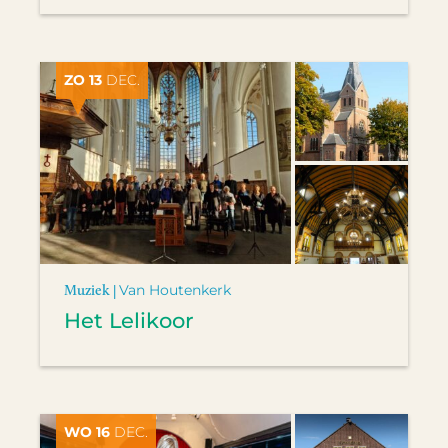
ZO 13
DEC.
Muziek |
Van Houtenkerk
Het Lelikoor
WO 16
DEC.