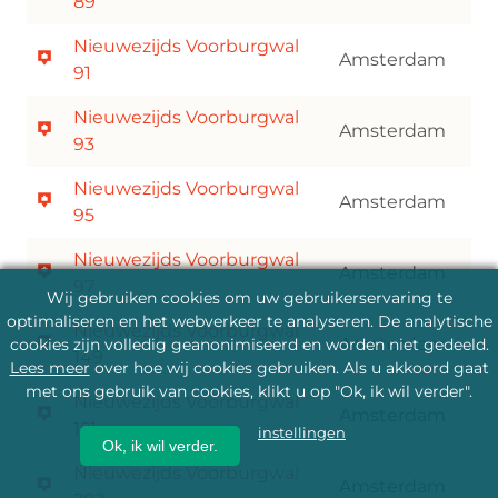
89
Nieuwezijds Voorburgwal
Amsterdam
91
Nieuwezijds Voorburgwal
Amsterdam
93
Nieuwezijds Voorburgwal
Amsterdam
95
Nieuwezijds Voorburgwal
Amsterdam
97
Wij gebruiken cookies om uw gebruikerservaring te
optimaliseren en het webverkeer te analyseren. De analytische
Nieuwezijds Voorburgwal
Amsterdam
cookies zijn volledig geanonimiseerd en worden niet gedeeld.
149
Lees meer
over hoe wij cookies gebruiken. Als u akkoord gaat
met ons gebruik van cookies, klikt u op "Ok, ik wil verder".
Nieuwezijds Voorburgwal
Amsterdam
151
instellingen
Ok, ik wil verder.
Nieuwezijds Voorburgwal
Amsterdam