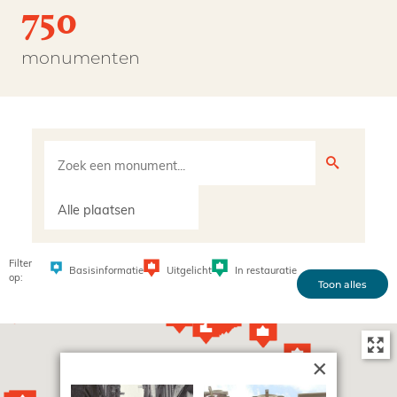
750
monumenten
Filter
Uitgelicht
In restauratie
Basisinformatie
op:
Toon alles