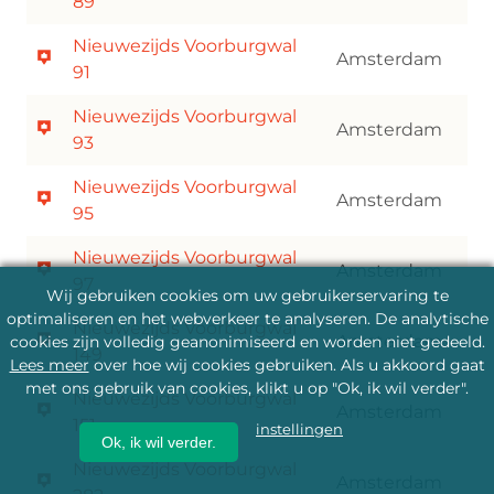
89
Nieuwezijds Voorburgwal
Amsterdam
91
Nieuwezijds Voorburgwal
Amsterdam
93
Nieuwezijds Voorburgwal
Amsterdam
95
Nieuwezijds Voorburgwal
Amsterdam
97
Wij gebruiken cookies om uw gebruikerservaring te
optimaliseren en het webverkeer te analyseren. De analytische
Nieuwezijds Voorburgwal
Amsterdam
cookies zijn volledig geanonimiseerd en worden niet gedeeld.
149
Lees meer
over hoe wij cookies gebruiken. Als u akkoord gaat
met ons gebruik van cookies, klikt u op "Ok, ik wil verder".
Nieuwezijds Voorburgwal
Amsterdam
151
instellingen
Ok, ik wil verder.
Nieuwezijds Voorburgwal
Amsterdam