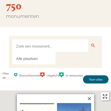
750
monumenten
Filter
Uitgelicht
In restauratie
Basisinformatie
op:
Toon alles