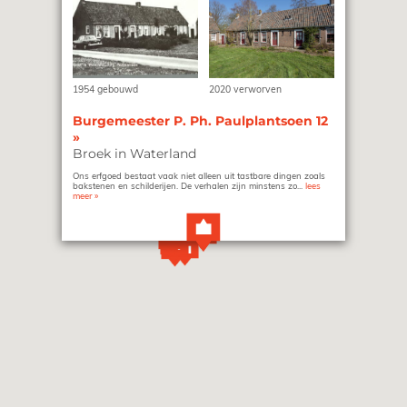
1954 gebouwd
2020 verworven
Burgemeester P. Ph. Paulplantsoen 12
»
Broek in Waterland
Ons erfgoed bestaat vaak niet alleen uit tastbare dingen zoals
bakstenen en schilderijen. De verhalen zijn minstens zo...
lees
meer
»