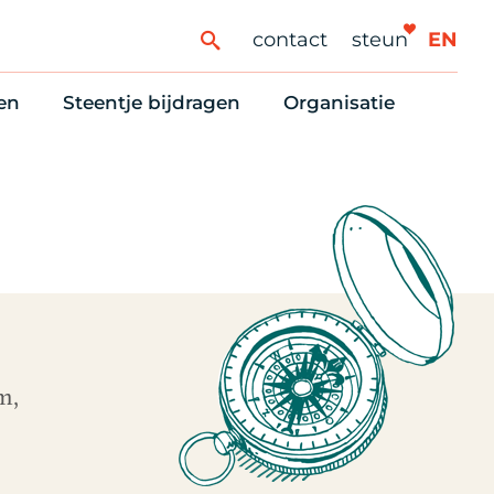
contact
steun
EN
en
Steentje bijdragen
Organisatie
ren
ingaanbod
Steun Vondelkerk!
Ons oprichtingsverh
es
htlijst voor woningzoekenden
Tien manieren om te helpen
Stadsherstel nu
dering
rijfsruimten
Onze Vrienden
Onze Vrijwilligers
erhoudsmeldingen en huurvragen
Vriendennieuws
Werken bij
Schenken, nalaten en ANBI
Nieuws en publicatie
6 redenen om mee te doen
Stadsherstel Winkelt
m,