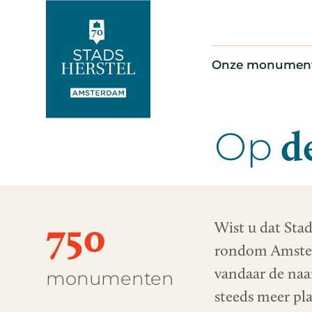
Onze monumen
Alle monument
Restauratienie
de
Op
Op de kaart
Thema’s
750
Wist u dat Stad
rondom Amster
vandaar de naa
monumenten
steeds meer pl