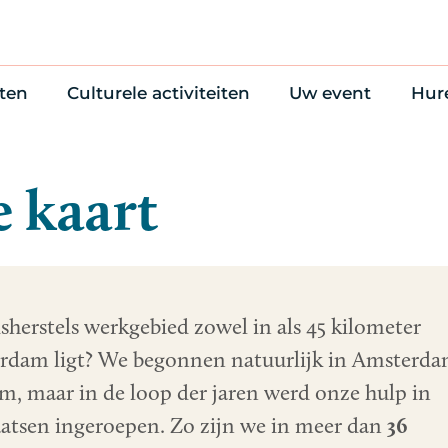
ten
Culturele activiteiten
Uw event
Hur
en
Cultuuragenda
Zelf iets organise
Won
uws
70 jaar activiteiten
Bijzondere Locati
Wac
 kaart
Monumentenroutes
Congres en verga
Bed
Voor Vrienden
Diner en receptie
Ond
Online activiteiten
Cultuur
Trouwen
sherstels werkgebied zowel in als 45 kilometer
dam ligt? We begonnen natuurlijk in Amsterda
m, maar in de loop der jaren werd onze hulp in
aatsen ingeroepen. Zo zijn we in meer dan
36